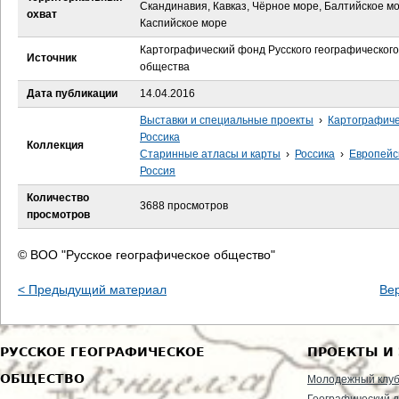
е
Скандинавия, Кавказ, Чёрное море, Балтийское мо
охват
Каспийское море
с
Картографический фонд Русского географического
Источник
общества
ь
Дата публикации
14.04.2016
Выставки и специальные проекты
›
Картографич
Россика
Коллекция
Старинные атласы и карты
›
Россика
›
Европейс
Россия
Количество
3688 просмотров
просмотров
© ВОО "Русское географическое общество"
< Предыдущий материал
Ве
РУССКОЕ ГЕОГРАФИЧЕСКОЕ
ПРОЕКТЫ И
ОБЩЕСТВО
Молодежный клу
Географический д