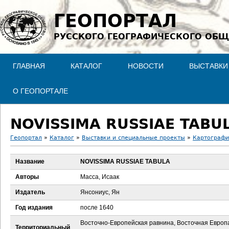
Jump to navigation
ГЕОПОРТАЛ
РУССКОГО ГЕОГРАФИЧЕСКОГО ОБЩ
ГЛАВНАЯ
КАТАЛОГ
НОВОСТИ
ВЫСТАВКИ
О ГЕОПОРТАЛЕ
NOVISSIMA RUSSIAE TABU
Геопортал
»
Каталог
»
Выставки и специальные проекты
»
Картографи
В
Название
NOVISSIMA RUSSIAE TABULA
ы
Авторы
Масса, Исаак
з
Издатель
Янсониус, Ян
Год издания
после 1640
д
Восточно-Европейская равнина, Восточная Европ
Территориальный