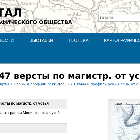
Jump to navigation
ТАЛ
ПОИСК
АФИЧЕСКОГО ОБЩЕСТВА
Форма
поиска
ВОСТИ
ВЫСТАВКИ
ГЕОТЕКА
КАРТОГРАФИЧЕ
47 версты по магистр. от у
карты
»
Планы и профили реки Десны
»
Планы и профили реки Десны от с.
ерсты по магистр. от устья
 картографии Министерства путей