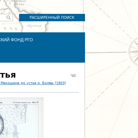
РАСШИРЕННЫЙ ПОИСК
СКИЙ ФОНД РГО
стья
 Макошина до устья р. Болвы (1903)