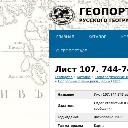
ГЕОПОР
РУССКОГО ГЕОГР
ГЛАВНАЯ
КАТАЛОГ
НО
О ГЕОПОРТАЛЕ
Лист 107. 744-7
Геопортал
»
Каталог
»
Топографические 
»
Подробные планы реки Десны (1903)
В
Название
Лист 107. 744-747 в
ы
Отдел статистики и
Издатель
з
сообщения
Год издания
датировано 1903
д
Тип материала
Карта