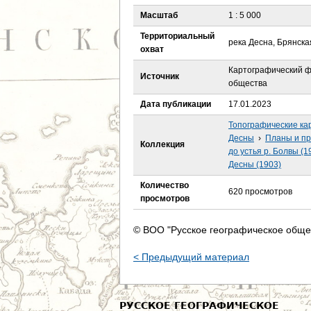
е
Масштаб
1 : 5 000
с
Территориальный
река Десна, Брянска
охват
ь
Картографический ф
Источник
общества
Дата публикации
17.01.2023
Топографические ка
Десны
›
Планы и пр
Коллекция
до устья р. Болвы (1
Десны (1903)
Количество
620 просмотров
просмотров
© ВОО "Русское географическое обще
< Предыдущий материал
РУССКОЕ ГЕОГРАФИЧЕСКОЕ