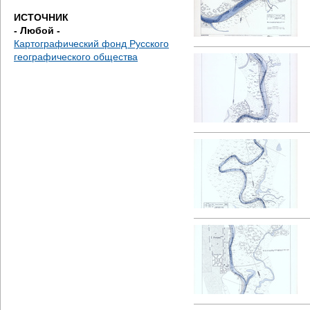
е
ИСТОЧНИК
- Любой -
с
Картографический фонд Русского
географического общества
ь