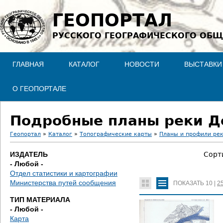
Jump to navigation
ГЕОПОРТАЛ
РУССКОГО ГЕОГРАФИЧЕСКОГО ОБЩ
ГЛАВНАЯ
КАТАЛОГ
НОВОСТИ
ВЫСТАВКИ
О ГЕОПОРТАЛЕ
Подробные планы реки Д
Геопортал
»
Каталог
»
Топографические карты
»
Планы и профили ре
В
ИЗДАТЕЛЬ
Сорт
- Любой -
ы
Отдел статистики и картографии
Министерства путей сообщения
ПОКАЗАТЬ
10
|
2
з
ТИП МАТЕРИАЛА
д
- Любой -
Карта