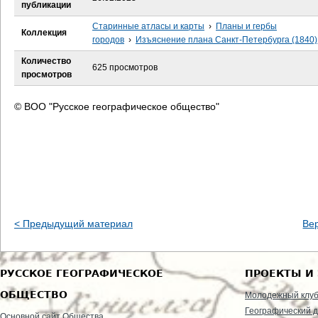
е
публикации
Старинные атласы и карты
›
Планы и гербы
с
Коллекция
городов
›
Изъяснение плана Санкт-Петербурга (1840)
ь
Количество
625 просмотров
просмотров
© ВОО "Русское географическое общество"
< Предыдущий материал
Ве
РУССКОЕ ГЕОГРАФИЧЕСКОЕ
ПРОЕКТЫ И
ОБЩЕСТВО
Молодежный клу
Географический д
Основной сайт Общества