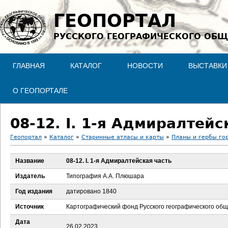
Jump to navigation
ГЕОПОРТАЛ
РУССКОГО ГЕОГРАФИЧЕСКОГО ОБЩ
ГЛАВНАЯ
КАТАЛОГ
НОВОСТИ
ВЫСТАВКИ
О ГЕОПОРТАЛЕ
08-12. I. 1-я Адмиралтейс
Геопортал
»
Каталог
»
Старинные атласы и карты
»
Планы и гербы го
В
Название
08-12. I. 1-я Адмиралтейская часть
ы
Издатель
Типография А.А. Плюшара
з
Год издания
датировано 1840
Источник
Картографический фонд Русского географического об
д
Дата
26.02.2023