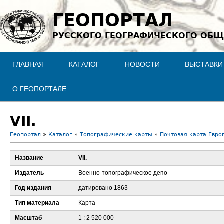
Jump to navigation
ГЕОПОРТАЛ
РУССКОГО ГЕОГРАФИЧЕСКОГО ОБЩ
ГЛАВНАЯ
КАТАЛОГ
НОВОСТИ
ВЫСТАВКИ
О ГЕОПОРТАЛЕ
VII.
Геопортал
»
Каталог
»
Топографические карты
»
Почтовая карта Евро
В
Название
VII.
ы
Издатель
Военно-топографическое депо
з
Год издания
датировано 1863
Тип материала
Карта
д
Масштаб
1 : 2 520 000