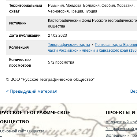
е
Территориальный
Румыния, Молдова, Болгария, Сербия, Хорватия,
охват
Черногория, Греция, Турция
с
Картографический фонд Русского географического
Источник
ь
общества
Дата публикации
27.02.2023
Топографические карты
›
Почтовая карта Европе
Коллекция
части Российской империи и Кавказского края (186
Количество
572 просмотра
просмотров
© ВОО "Русское географическое общество"
< Предыдущий материал
Ве
РУССКОЕ ГЕОГРАФИЧЕСКОЕ
ПРОЕКТЫ И
ОБЩЕСТВО
Молодежный клу
Географический д
Основной сайт Общества
Экспедиции и пр