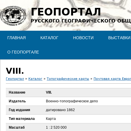
Jump to navigation
ГЕОПОРТАЛ
РУССКОГО ГЕОГРАФИЧЕСКОГО ОБЩ
ГЛАВНАЯ
КАТАЛОГ
НОВОСТИ
ВЫСТАВКИ
О ГЕОПОРТАЛЕ
VIII.
Геопортал
»
Каталог
»
Топографические карты
»
Почтовая карта Евро
В
Название
VIII.
ы
Издатель
Военно-топографическое депо
з
Год издания
датировано 1862
Тип материала
Карта
д
Масштаб
1 : 2 520 000