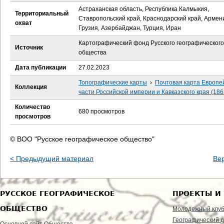
е
Астраханская область, Республика Калмыкия,
Территориальный
Ставропольский край, Краснодарский край, Армен
с
охват
Грузия, Азербайджан, Турция, Иран
ь
Картографический фонд Русского географического
Источник
общества
Дата публикации
27.02.2023
Топографические карты
›
Почтовая карта Европе
Коллекция
части Российской империи и Кавказского края (186
Количество
680 просмотров
просмотров
© ВОО "Русское географическое общество"
< Предыдущий материал
Ве
РУССКОЕ ГЕОГРАФИЧЕСКОЕ
ПРОЕКТЫ И
ОБЩЕСТВО
Молодежный клу
Географический д
Основной сайт Общества