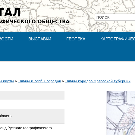
Jump to navigation
ТАЛ
ПОИСК
АФИЧЕСКОГО ОБЩЕСТВА
Форма
поиска
ВОСТИ
ВЫСТАВКИ
ГЕОТЕКА
КАРТОГРАФИЧЕ
и карты
»
Планы и гербы городов
»
Планы городов Орловской губернии
область
онд Русского географического