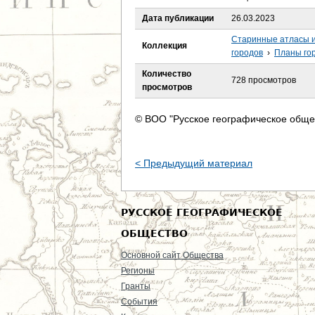
е
Дата публикации
26.03.2023
с
Старинные атласы и
Коллекция
городов
›
Планы гор
ь
Количество
728 просмотров
просмотров
© ВОО "Русское географическое обще
< Предыдущий материал
РУССКОЕ ГЕОГРАФИЧЕСКОЕ
ОБЩЕСТВО
Основной сайт Общества
Регионы
Гранты
События