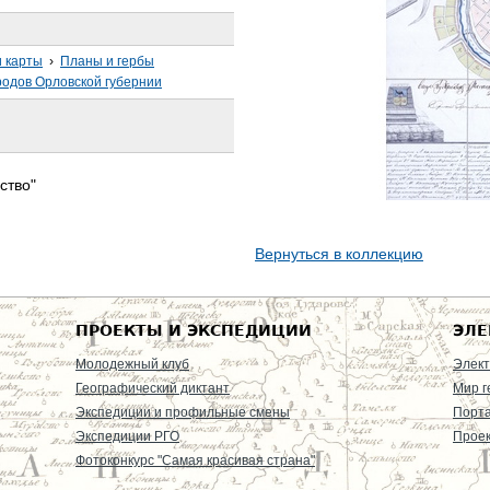
 карты
›
Планы и гербы
одов Орловской губернии
ство"
Вернуться в коллекцию
ПРОЕКТЫ И ЭКСПЕДИЦИИ
ЭЛЕ
Молодежный клуб
Элект
Географический диктант
Мир г
Экспедиции и профильные смены
Порт
Экспедиции РГО
Проек
Фотоконкурс "Самая красивая страна"