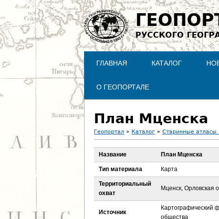
ГЕОПОР
РУССКОГО ГЕОГР
ГЛАВНАЯ
КАТАЛОГ
НО
О ГЕОПОРТАЛЕ
План Мценска
Геопортал
»
Каталог
»
Старинные атласы 
В
Название
План Мценска
ы
Тип материала
Карта
з
Территориальный
Мценск, Орловская 
охват
д
Картографический ф
Источник
общества