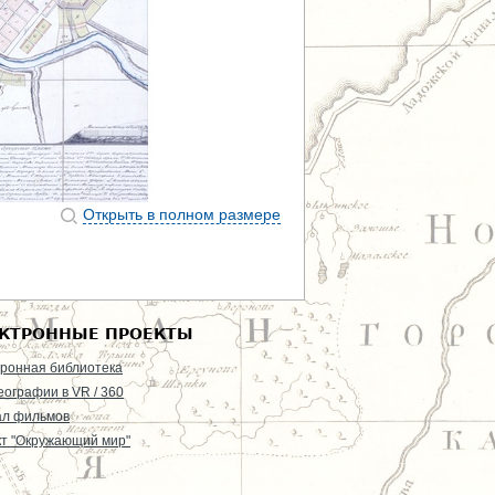
Открыть в полном размере
КТРОННЫЕ ПРОЕКТЫ
ронная библиотека
еографии в VR / 360
ал фильмов
т "Окружающий мир"