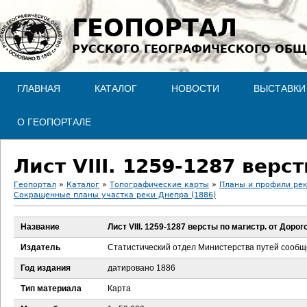
Jump to navigation
ГЕОПОРТАЛ
РУССКОГО ГЕОГРАФИЧЕСКОГО ОБЩ
ГЛАВНАЯ
КАТАЛОГ
НОВОСТИ
ВЫСТАВКИ
О ГЕОПОРТАЛЕ
Лист VIII. 1259-1287 верс
Геопортал
»
Каталог
»
Топографические карты
»
Планы и профили ре
Сокращенные планы участка реки Днепра (1886)
В
Название
Лист VIII. 1259-1287 версты по магистр. от Доро
ы
Издатель
Статистический отдел Министерства путей сооб
з
Год издания
датировано 1886
д
Тип материала
Карта