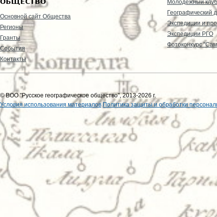
ОБЩЕСТВО
Молодежный клу
Географический д
Основной сайт Общества
Экспедиции и пр
Регионы
Экспедиции РГО
Гранты
Фотоконкурс "Сам
События
Контакты
© ВОО "Русское географическое общество", 2013-2026 г.
Условия использования материалов
Политика защиты и обработки персонал