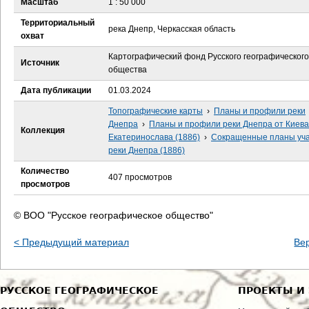
Масштаб
1 : 50 000
е
Территориальный
река Днепр, Черкасская область
с
охват
Картографический фонд Русского географического
ь
Источник
общества
Дата публикации
01.03.2024
Топографические карты
›
Планы и профили реки
Днепра
›
Планы и профили реки Днепра от Киева
Коллекция
Екатеринослава (1886)
›
Сокращенные планы уча
реки Днепра (1886)
Количество
407 просмотров
просмотров
© ВОО "Русское географическое общество"
< Предыдущий материал
Ве
РУССКОЕ ГЕОГРАФИЧЕСКОЕ
ПРОЕКТЫ И