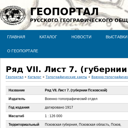
Jump to navigation
ГЕОПОРТАЛ
РУССКОГО ГЕОГРАФИЧЕСКОГО ОБЩ
ГЛАВНАЯ
КАТАЛОГ
НОВОСТИ
ВЫСТАВКИ
О ГЕОПОРТАЛЕ
Ряд VII. Лист 7. (губерни
Геопортал
»
Каталог
»
Топографические карты
»
Военно-топографичес
В
Название
Ряд VII. Лист 7. (губернии Псковской)
ы
Издатель
Военно-топографический отдел
з
Год издания
датировано 1917
Масштаб
1 : 126 000
д
Территориальный
Псковская губерния, Псковская область, Псков,