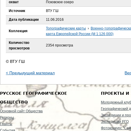
е
охват
Псковское озеро
Источник
ВТУ ГШ
с
Дата публикации
11.06.2016
ь
Топографические карты
›
Военно-топографическ
Коллекция
карта Европейской России (М 1:126 000)
Количество
2354 просмотра
просмотров
© ВТУ ГШ
< Предыдущий материал
Ве
РУССКОЕ ГЕОГРАФИЧЕСКОЕ
ПРОЕКТЫ И
ОБЩЕСТВО
Молодежный клу
Географический д
Основной сайт Общества
Экспедиции и пр
Регионы
Экспедиции РГО
Гранты
Фотоконкурс "Сам
События