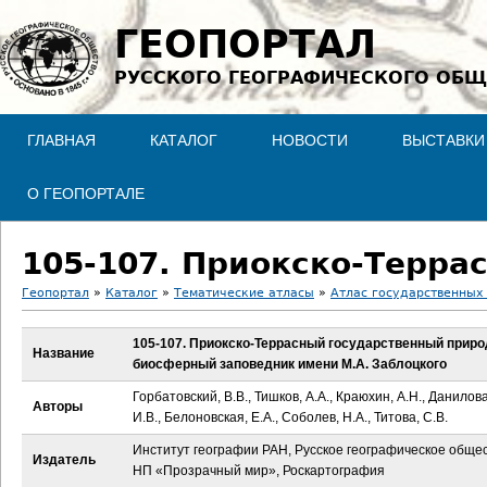
Jump to navigation
ГЕОПОРТАЛ
РУССКОГО ГЕОГРАФИЧЕСКОГО ОБЩ
ГЛАВНАЯ
КАТАЛОГ
НОВОСТИ
ВЫСТАВКИ
О ГЕОПОРТАЛЕ
Геопортал
»
Каталог
»
Тематические атласы
»
Атлас государственных
В
105-107. Приокско-Террасный государственный прир
Название
биосферный заповедник имени М.А. Заблоцкого
ы
Горбатовский, В.В., Тишков, А.А., Краюхин, А.Н., Данилова
Авторы
з
И.В., Белоновская, Е.А., Соболев, Н.А., Титова, С.В.
Институт географии РАН, Русское географическое общес
д
Издатель
НП «Прозрачный мир», Роскартография