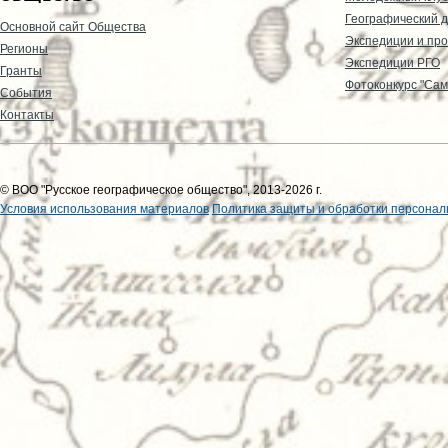
Географический д
Основной сайт Общества
Экспедиции и пр
Регионы
Экспедиции РГО
Гранты
Фотоконкурс "Сам
События
Контакты
© ВОО "Русское географическое общество", 2013-2026 г.
Условия использования материалов
Политика защиты и обработки персонал