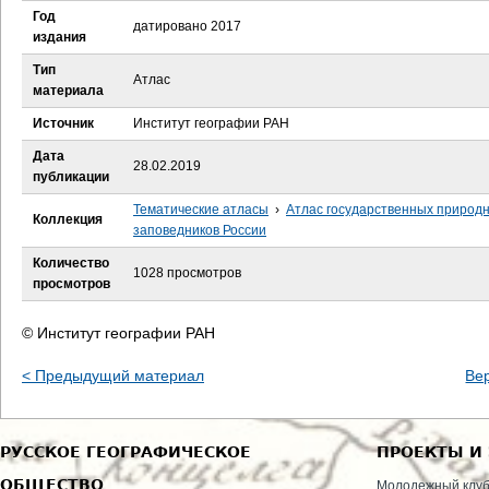
е
Год
датировано 2017
издания
с
Тип
Атлас
материала
ь
Источник
Институт географии РАН
Дата
28.02.2019
публикации
Тематические атласы
›
Атлас государственных природ
Коллекция
заповедников России
Количество
1028 просмотров
просмотров
© Институт географии РАН
< Предыдущий материал
Ве
РУССКОЕ ГЕОГРАФИЧЕСКОЕ
ПРОЕКТЫ И
ОБЩЕСТВО
Молодежный клу