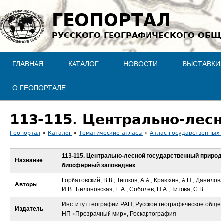
Jump to navigation
ГЕОПОРТАЛ
РУССКОГО ГЕОГРАФИЧЕСКОГО ОБЩ
ГЛАВНАЯ
КАТАЛОГ
НОВОСТИ
ВЫСТАВКИ
О ГЕОПОРТАЛЕ
Геопортал
»
Каталог
»
Тематические атласы
»
Атлас государственных
В
113-115. Центрально-лесной государственный приро
Название
биосферный заповедник
ы
Горбатовский, В.В., Тишков, А.А., Краюхин, А.Н., Данилов
Авторы
з
И.В., Белоновская, Е.А., Соболев, Н.А., Титова, С.В.
Институт географии РАН, Русское географическое обще
д
Издатель
НП «Прозрачный мир», Роскартография