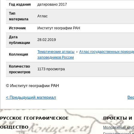
е
Год издания
датировано 2017
с
Тип
Атлас
материала
ь
Источник
Институт географии РАН
Дата
28.02.2019
публикации
Тематические атласы
›
Атлас государственных природ
Коллекция
заповедников России
Количество
1173 просмотра
просмотров
© Институт географии РАН
< Предыдущий материал
Ве
РУССКОЕ ГЕОГРАФИЧЕСКОЕ
ПРОЕКТЫ И
ОБЩЕСТВО
Молодежный клу
Географический д