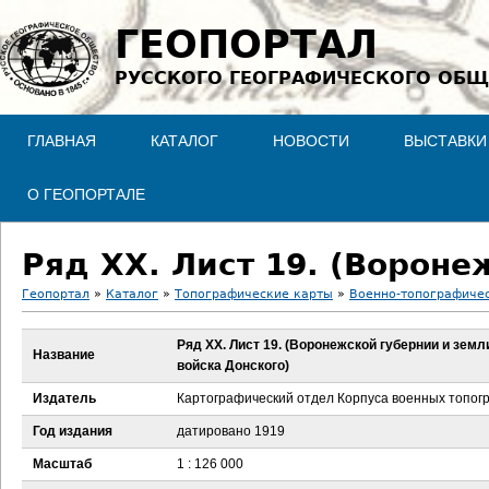
Jump to navigation
ГЕОПОРТАЛ
РУССКОГО ГЕОГРАФИЧЕСКОГО ОБЩ
ГЛАВНАЯ
КАТАЛОГ
НОВОСТИ
ВЫСТАВКИ
О ГЕОПОРТАЛЕ
Геопортал
»
Каталог
»
Топографические карты
»
Военно-топографичес
В
Ряд XX. Лист 19. (Воронежской губернии и земл
Название
войска Донского)
ы
Издатель
Картографический отдел Корпуса военных топог
з
Год издания
датировано 1919
д
Масштаб
1 : 126 000