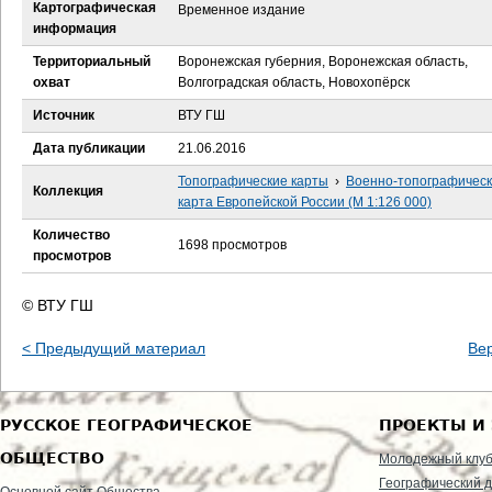
е
Картографическая
Временное издание
информация
с
Территориальный
Воронежская губерния, Воронежская область,
охват
Волгоградская область, Новохопёрск
ь
Источник
ВТУ ГШ
Дата публикации
21.06.2016
Топографические карты
›
Военно-топографичес
Коллекция
карта Европейской России (М 1:126 000)
Количество
1698 просмотров
просмотров
© ВТУ ГШ
< Предыдущий материал
Ве
РУССКОЕ ГЕОГРАФИЧЕСКОЕ
ПРОЕКТЫ И
ОБЩЕСТВО
Молодежный клу
Географический д
Основной сайт Общества