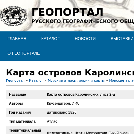
Jump to navigation
ГЕОПОРТАЛ
РУССКОГО ГЕОГРАФИЧЕСКОГО ОБЩ
ГЛАВНАЯ
КАТАЛОГ
НОВОСТИ
ВЫСТАВКИ
О ГЕОПОРТАЛЕ
Карта островов Каролинск
Геопортал
»
Каталог
»
Морские атласы, лоции и карты
»
Морские атла
В
Название
Карта островов Каролинских, лист 2-й
ы
Авторы
Крузенштерн, И.Ф.
з
Год издания
датировано 1826
Тип материала
Атлас
д
Территориальный
Федеративные Штаты Микронезии, Тихий океан