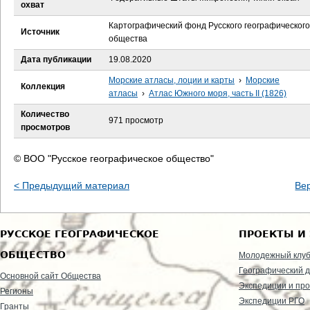
е
охват
Картографический фонд Русского географического
с
Источник
общества
ь
Дата публикации
19.08.2020
Морские атласы, лоции и карты
›
Морские
Коллекция
атласы
›
Атлас Южного моря, часть II (1826)
Количество
971 просмотр
просмотров
© ВОО "Русское географическое общество"
< Предыдущий материал
Ве
РУССКОЕ ГЕОГРАФИЧЕСКОЕ
ПРОЕКТЫ И
ОБЩЕСТВО
Молодежный клу
Географический д
Основной сайт Общества
Экспедиции и пр
Регионы
Экспедиции РГО
Гранты