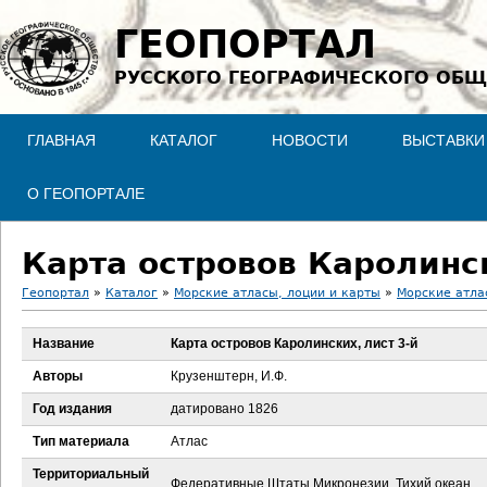
Jump to navigation
ГЕОПОРТАЛ
РУССКОГО ГЕОГРАФИЧЕСКОГО ОБЩ
ГЛАВНАЯ
КАТАЛОГ
НОВОСТИ
ВЫСТАВКИ
О ГЕОПОРТАЛЕ
Карта островов Каролинск
Геопортал
»
Каталог
»
Морские атласы, лоции и карты
»
Морские атла
В
Название
Карта островов Каролинских, лист 3-й
ы
Авторы
Крузенштерн, И.Ф.
з
Год издания
датировано 1826
Тип материала
Атлас
д
Территориальный
Федеративные Штаты Микронезии, Тихий океан