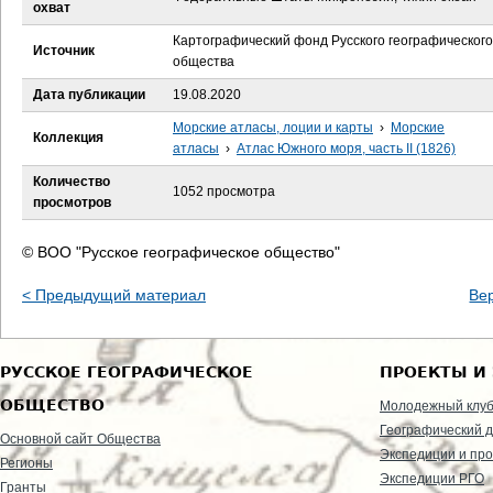
е
охват
Картографический фонд Русского географического
с
Источник
общества
ь
Дата публикации
19.08.2020
Морские атласы, лоции и карты
›
Морские
Коллекция
атласы
›
Атлас Южного моря, часть II (1826)
Количество
1052 просмотра
просмотров
© ВОО "Русское географическое общество"
< Предыдущий материал
Ве
РУССКОЕ ГЕОГРАФИЧЕСКОЕ
ПРОЕКТЫ И
ОБЩЕСТВО
Молодежный клу
Географический д
Основной сайт Общества
Экспедиции и пр
Регионы
Экспедиции РГО
Гранты