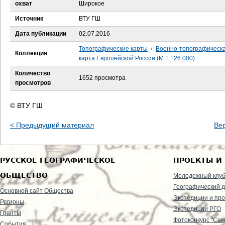
е
охват
Широкое
Источник
ВТУ ГШ
с
Дата публикации
02.07.2016
ь
Топографические карты
›
Военно-топографическ
Коллекция
карта Европейской России (М 1:126 000)
Количество
1652 просмотра
просмотров
© ВТУ ГШ
< Предыдущий материал
Ве
РУССКОЕ ГЕОГРАФИЧЕСКОЕ
ПРОЕКТЫ И
ОБЩЕСТВО
Молодежный клу
Географический д
Основной сайт Общества
Экспедиции и пр
Регионы
Экспедиции РГО
Гранты
Фотоконкурс "Сам
События