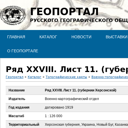
Jump to navigation
ГЕОПОРТАЛ
РУССКОГО ГЕОГРАФИЧЕСКОГО ОБЩ
ГЛАВНАЯ
КАТАЛОГ
НОВОСТИ
ВЫСТАВКИ
О ГЕОПОРТАЛЕ
Ряд XXVIII. Лист 11. (губ
Геопортал
»
Каталог
»
Топографические карты
»
Военно-топографичес
В
Название
Ряд XXVIII. Лист 11. (губернии Херсонской)
ы
Издатель
Военно-картографический отдел
з
Год издания
датировано 1919
Масштаб
1 : 126 000
д
Территориальный
Херсонская губерния, Украина, Новый Буг, Казанка