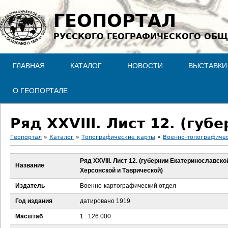
Jump to navigation
ГЕОПОРТАЛ
РУССКОГО ГЕОГРАФИЧЕСКОГО ОБЩ
ГЛАВНАЯ
КАТАЛОГ
НОВОСТИ
ВЫСТАВКИ
О ГЕОПОРТАЛЕ
Геопортал
»
Каталог
»
Топографические карты
»
Военно-топографичес
В
Ряд XXVIII. Лист 12. (губернии Екатеринославско
Название
Херсонской и Таврической)
ы
Издатель
Военно-картографический отдел
з
Год издания
датировано 1919
д
Масштаб
1 : 126 000