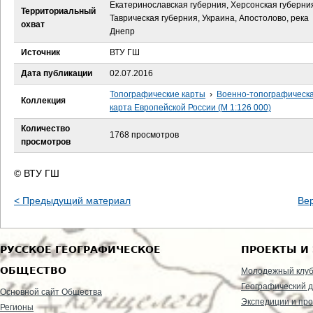
е
Екатеринославская губерния, Херсонская губерни
Территориальный
Таврическая губерния, Украина, Апостолово, река
охват
с
Днепр
Источник
ВТУ ГШ
ь
Дата публикации
02.07.2016
Топографические карты
›
Военно-топографическ
Коллекция
карта Европейской России (М 1:126 000)
Количество
1768 просмотров
просмотров
© ВТУ ГШ
< Предыдущий материал
Ве
РУССКОЕ ГЕОГРАФИЧЕСКОЕ
ПРОЕКТЫ И
ОБЩЕСТВО
Молодежный клу
Географический д
Основной сайт Общества
Экспедиции и пр
Регионы