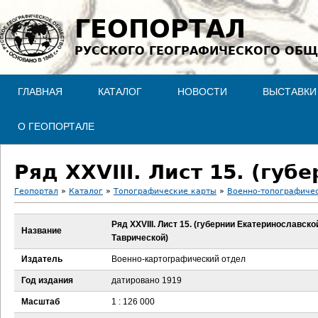
Jump to navigation
ГЕОПОРТАЛ
РУССКОГО ГЕОГРАФИЧЕСКОГО ОБЩ
ГЛАВНАЯ
КАТАЛОГ
НОВОСТИ
ВЫСТАВКИ
О ГЕОПОРТАЛЕ
Геопортал
»
Каталог
»
Топографические карты
»
Военно-топографичес
В
Ряд XXVIII. Лист 15. (губернии Екатеринославско
Название
Таврической)
ы
Издатель
Военно-картографический отдел
з
Год издания
датировано 1919
д
Масштаб
1 : 126 000