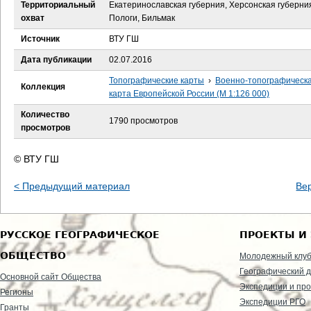
е
Территориальный
Екатеринославская губерния, Херсонская губерни
охват
Пологи, Бильмак
с
Источник
ВТУ ГШ
ь
Дата публикации
02.07.2016
Топографические карты
›
Военно-топографическ
Коллекция
карта Европейской России (М 1:126 000)
Количество
1790 просмотров
просмотров
© ВТУ ГШ
< Предыдущий материал
Ве
РУССКОЕ ГЕОГРАФИЧЕСКОЕ
ПРОЕКТЫ И
ОБЩЕСТВО
Молодежный клу
Географический д
Основной сайт Общества
Экспедиции и пр
Регионы
Экспедиции РГО
Гранты