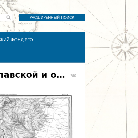
РАСШИРЕННЫЙ ПОИСК
СКИЙ ФОНД РГО
Ряд XXVIII. Лист 16. (губернии Екатеринославской и области войска Донского)