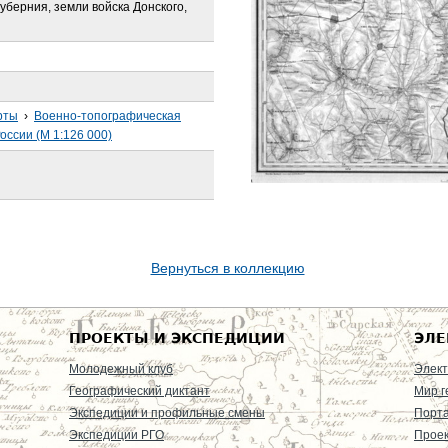
уберния, земли войска Донского,
рты
›
Военно-топографическая
оссии (М 1:126 000)
Вернуться в коллекцию
ПРОЕКТЫ И ЭКСПЕДИЦИИ
ЭЛЕ
Молодежный клуб
Элект
Географический диктант
Мир г
Экспедиции и профильные смены
Порт
Экспедиции РГО
Проек