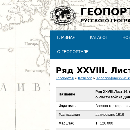
ГЕОПОР
РУССКОГО ГЕОГР
ГЛАВНАЯ
КАТАЛОГ
НО
О ГЕОПОРТАЛЕ
Геопортал
»
Каталог
»
Топографические 
В
Ряд XXVIII. Лист 16
Название
области войска Дон
ы
Издатель
Военно-картографич
з
Год издания
датировано 1919
д
Масштаб
1 : 126 000