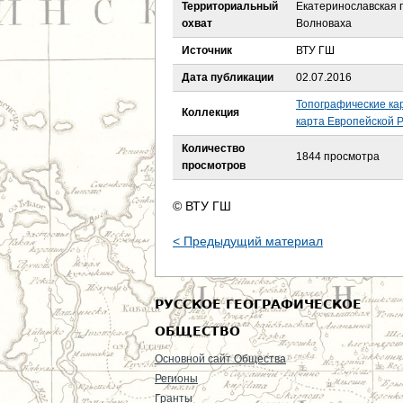
е
Территориальный
Екатеринославская г
охват
Волноваха
с
Источник
ВТУ ГШ
ь
Дата публикации
02.07.2016
Топографические ка
Коллекция
карта Европейской Р
Количество
1844 просмотра
просмотров
© ВТУ ГШ
< Предыдущий материал
РУССКОЕ ГЕОГРАФИЧЕСКОЕ
ОБЩЕСТВО
Основной сайт Общества
Регионы
Гранты