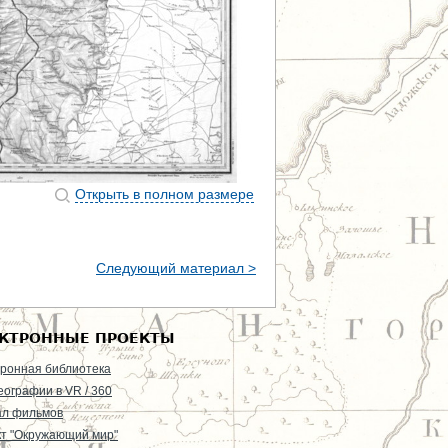
Открыть в полном размере
Следующий материал >
КТРОННЫЕ ПРОЕКТЫ
ронная библиотека
еографии в VR / 360
ал фильмов
т "Окружающий мир"