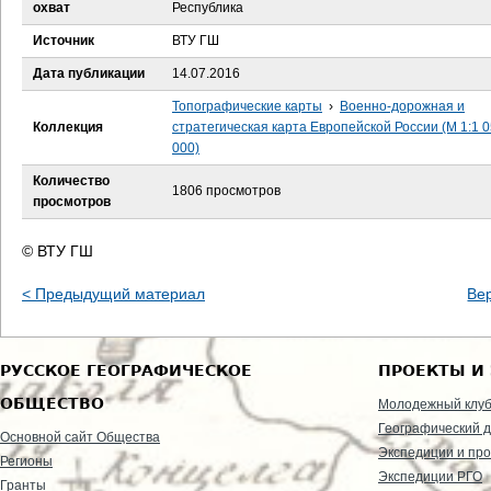
е
охват
Республика
Источник
ВТУ ГШ
с
Дата публикации
14.07.2016
ь
Топографические карты
›
Военно-дорожная и
Коллекция
стратегическая карта Европейской России (М 1:1 
000)
Количество
1806 просмотров
просмотров
© ВТУ ГШ
< Предыдущий материал
Ве
РУССКОЕ ГЕОГРАФИЧЕСКОЕ
ПРОЕКТЫ И
ОБЩЕСТВО
Молодежный клу
Географический д
Основной сайт Общества
Экспедиции и пр
Регионы
Экспедиции РГО
Гранты