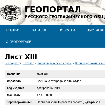
Jump to navigation
ГЕОПОРТАЛ
РУССКОГО ГЕОГРАФИЧЕСКОГО ОБЩ
ГЛАВНАЯ
КАТАЛОГ
НОВОСТИ
ВЫСТАВКИ
О ГЕОПОРТАЛЕ
Лист XIII
Геопортал
»
Каталог
»
Топографические карты
»
Военно-дорожная и с
В
Название
Лист XIII
ы
Издатель
Военно-картографический отдел
з
Год издания
датировано 1919
Масштаб
1 : 1 050 000
д
Территориальный
Пермский край, Кировская область, Удмуртская