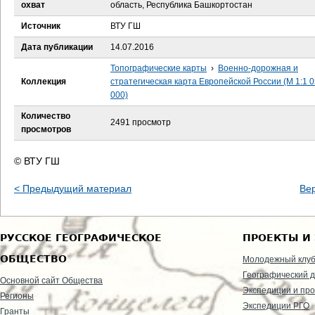
е
охват
область, Республика Башкортостан
Источник
ВТУ ГШ
с
Дата публикации
14.07.2016
ь
Топографические карты
›
Военно-дорожная и
Коллекция
стратегическая карта Европейской России (М 1:1 
000)
Количество
2491 просмотр
просмотров
© ВТУ ГШ
< Предыдущий материал
Ве
РУССКОЕ ГЕОГРАФИЧЕСКОЕ
ПРОЕКТЫ И
ОБЩЕСТВО
Молодежный клу
Географический д
Основной сайт Общества
Экспедиции и пр
Регионы
Экспедиции РГО
Гранты