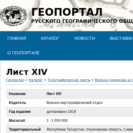
Jump to navigation
ГЕОПОРТАЛ
РУССКОГО ГЕОГРАФИЧЕСКОГО ОБЩ
ГЛАВНАЯ
КАТАЛОГ
НОВОСТИ
ВЫСТАВКИ
О ГЕОПОРТАЛЕ
Лист XIV
Геопортал
»
Каталог
»
Топографические карты
»
Военно-дорожная и с
В
Название
Лист XIV
ы
Издатель
Военно-картографический отдел
з
Год издания
датировано 1919
Масштаб
1 : 1 050 000
д
Территориальный
Республика Татарстан, Ульяновская область, Сам