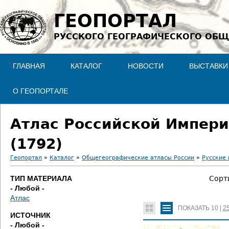
Jump to navigation
ГЕОПОРТАЛ
РУССКОГО ГЕОГРАФИЧЕСКОГО ОБЩ
ГЛАВНАЯ
КАТАЛОГ
НОВОСТИ
ВЫСТАВКИ
О ГЕОПОРТАЛЕ
Атлас Российской Импери
(1792)
Геопортал
»
Каталог
»
Общегеографические атласы России
»
Русские 
В
ТИП МАТЕРИАЛА
Сорт
- Любой -
ы
Атлас
ПОКАЗАТЬ
10
|
2
з
ИСТОЧНИК
- Любой -