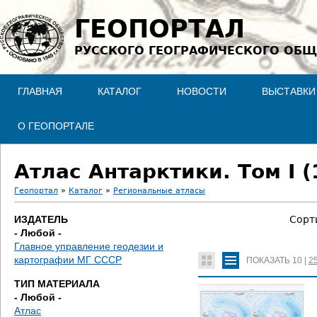
Jump to navigation
ГЕОПОРТАЛ
РУССКОГО ГЕОГРАФИЧЕСКОГО ОБЩ
ГЛАВНАЯ
КАТАЛОГ
НОВОСТИ
ВЫСТАВКИ
О ГЕОПОРТАЛЕ
Атлас Антарктики. Том I (
Геопортал
»
Каталог
»
Региональные атласы
В
ИЗДАТЕЛЬ
Сорт
- Любой -
ы
Главное управление геодезии и
картографии МГ СССР
ПОКАЗАТЬ
10
|
2
з
ТИП МАТЕРИАЛА
д
- Любой -
Атлас