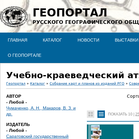
Jump to navigation
ГЕОПОРТАЛ
РУССКОГО ГЕОГРАФИЧЕСКОГО ОБЩ
ГЛАВНАЯ
КАТАЛОГ
НОВОСТИ
ВЫСТАВКИ
О ГЕОПОРТАЛЕ
Учебно-краеведческий ат
Геопортал
»
Каталог
»
Собрание карт и планов из изданий РГО
»
Совр
В
АВТОР
Сорт
- Любой -
ы
Чумаченко, А. Н., Макаров, В. З. и
др.
ПОКАЗАТЬ
10
|
2
з
ИЗДАТЕЛЬ
д
- Любой -
Саратовский государственный