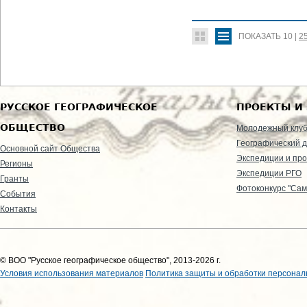
ПОКАЗАТЬ
10
|
2
РУССКОЕ ГЕОГРАФИЧЕСКОЕ
ПРОЕКТЫ И
ОБЩЕСТВО
Молодежный клу
Географический д
Основной сайт Общества
Экспедиции и пр
Регионы
Экспедиции РГО
Гранты
Фотоконкурс "Сам
События
Контакты
© ВОО "Русское географическое общество", 2013-2026 г.
Условия использования материалов
Политика защиты и обработки персонал