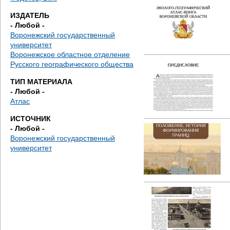
д
ИЗДАТЕЛЬ
е
- Любой -
Воронежский государственный
с
университет
Воронежское областное отделение
ь
Русского географического общества
ТИП МАТЕРИАЛА
- Любой -
Атлас
ИСТОЧНИК
- Любой -
Воронежский государственный
университет