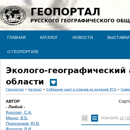
Jump to navigation
ГЕОПОРТАЛ
РУССКОГО ГЕОГРАФИЧЕСКОГО ОБЩ
ГЛАВНАЯ
КАТАЛОГ
НОВОСТИ
ВЫСТАВКИ
О ГЕОПОРТАЛЕ
Эколого-географический 
области
Геопортал
»
Каталог
»
Собрание карт и планов из изданий РГО
»
Совр
В
АВТОР
Сорт
- Любой -
ы
Куролап, С.А.
Михно, В.Б.
ПОКАЗАТЬ
10
|
2
з
Поросенков, Ю.В.
Федотов, В.И.