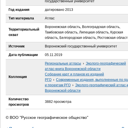
государственный университет
е
Год издания
датировано 2013
с
Тип материала
Атлас
ь
Воронежская область, Волгоградская область,
Территориальный
Тамбовская область, Липецкая область, Курская
охват
область, Белгородская область, Ростовская област
Источник
Воронежский государственный университет
Дата публикации
05.11.2019
Региональные атласы
›
Эколого-географический
атлас-книга Воронежской области
Собрание карт и планов из изданий
Коллекция
РГО
›
Современные издания, выполненные по гр
и проектам РГО
›
Эколого-географический атлас-
Воронежской области
Количество
3882 просмотра
просмотров
© ВОО "Русское географическое общество"