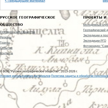
< Предыдущий материал
Ве
РУССКОЕ ГЕОГРАФИЧЕСКОЕ
ПРОЕКТЫ И
ОБЩЕСТВО
Молодежный клу
Географический д
Основной сайт Общества
Экспедиции и пр
Регионы
Экспедиции РГО
Гранты
Фотоконкурс "Сам
События
Контакты
© ВОО "Русское географическое общество", 2013-2026 г.
Условия использования материалов
Политика защиты и обработки персонал