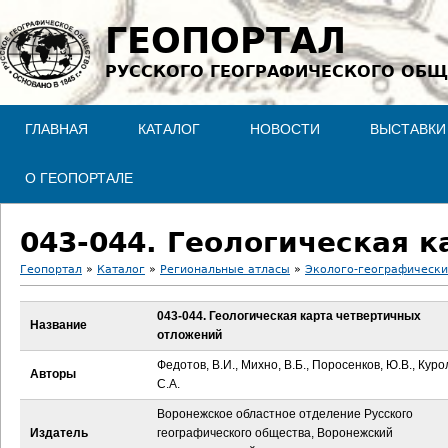
Jump to navigation
ГЕОПОРТАЛ
РУССКОГО ГЕОГРАФИЧЕСКОГО ОБЩ
ГЛАВНАЯ
КАТАЛОГ
НОВОСТИ
ВЫСТАВКИ
О ГЕОПОРТАЛЕ
043-044. Геологическая 
Геопортал
»
Каталог
»
Региональные атласы
»
Эколого-географически
В
043-044. Геологическая карта четвертичных
Название
отложений
ы
Федотов, В.И., Михно, В.Б., Поросенков, Ю.В., Куро
Авторы
з
С.А.
Воронежское областное отделение Русского
д
Издатель
географического общества, Воронежский