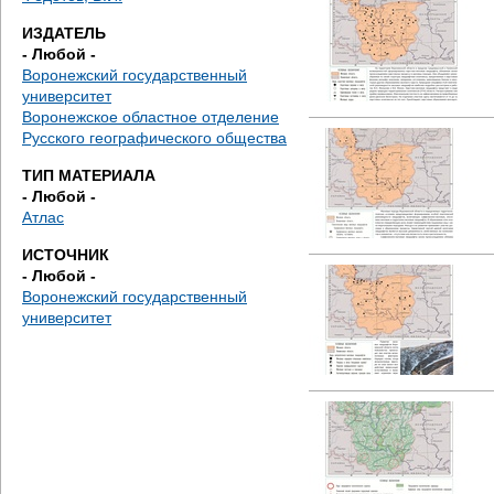
д
ИЗДАТЕЛЬ
е
- Любой -
Воронежский государственный
с
университет
Воронежское областное отделение
ь
Русского географического общества
ТИП МАТЕРИАЛА
- Любой -
Атлас
ИСТОЧНИК
- Любой -
Воронежский государственный
университет