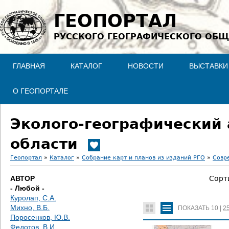
Jump to navigation
ГЕОПОРТАЛ
РУССКОГО ГЕОГРАФИЧЕСКОГО ОБЩ
ГЛАВНАЯ
КАТАЛОГ
НОВОСТИ
ВЫСТАВКИ
О ГЕОПОРТАЛЕ
Эколого-географический 
области
Геопортал
»
Каталог
»
Собрание карт и планов из изданий РГО
»
Совр
В
АВТОР
Сорт
- Любой -
ы
Куролап, С.А.
Михно, В.Б.
ПОКАЗАТЬ
10
|
2
з
Поросенков, Ю.В.
Федотов, В.И.