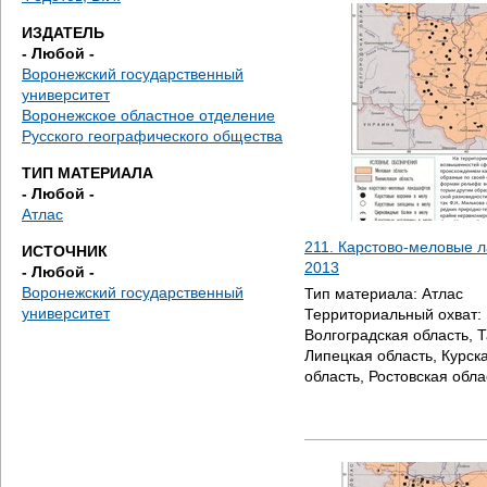
д
ИЗДАТЕЛЬ
е
- Любой -
Воронежский государственный
с
университет
Воронежское областное отделение
ь
Русского географического общества
ТИП МАТЕРИАЛА
- Любой -
Атлас
211. Карстово-меловые 
ИСТОЧНИК
2013
- Любой -
Воронежский государственный
Тип материала:
Атлас
университет
Территориальный охват:
Волгоградская область, 
Липецкая область, Курск
область, Ростовская обла