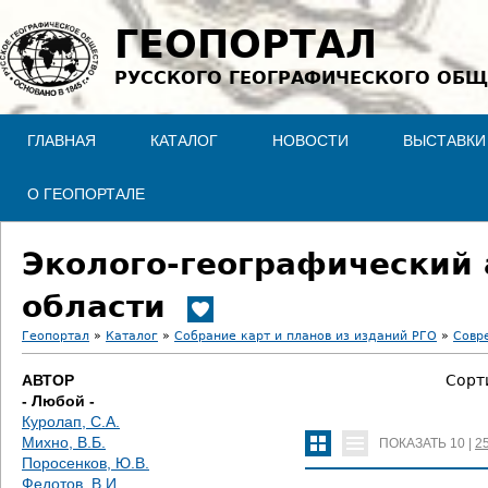
Jump to navigation
ГЕОПОРТАЛ
РУССКОГО ГЕОГРАФИЧЕСКОГО ОБЩ
ГЛАВНАЯ
КАТАЛОГ
НОВОСТИ
ВЫСТАВКИ
О ГЕОПОРТАЛЕ
Эколого-географический 
области
Геопортал
»
Каталог
»
Собрание карт и планов из изданий РГО
»
Совр
В
АВТОР
Сорт
- Любой -
ы
Куролап, С.А.
Михно, В.Б.
ПОКАЗАТЬ
10
|
2
з
Поросенков, Ю.В.
Федотов, В.И.