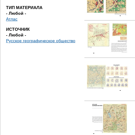
е
ТИП МАТЕРИАЛА
- Любой -
с
Атлас
ь
ИСТОЧНИК
- Любой -
Русское географическое общество