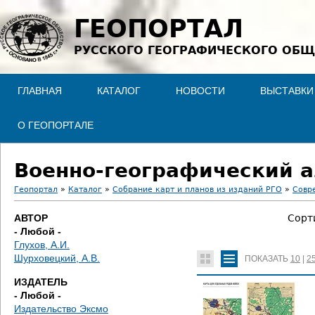
Jump to navigation
ГЕОПОРТАЛ
РУССКОГО ГЕОГРАФИЧЕСКОГО ОБЩ
ГЛАВНАЯ
КАТАЛОГ
НОВОСТИ
ВЫСТАВКИ
О ГЕОПОРТАЛЕ
Военно-географический а
Геопортал
»
Каталог
»
Собрание карт и планов из изданий РГО
»
Совр
В
АВТОР
Сорт
- Любой -
ы
Глухов, А.И.
Шурховецкий, А.В.
ПОКАЗАТЬ
10
|
2
з
ИЗДАТЕЛЬ
д
- Любой -
Издательство Эксмо