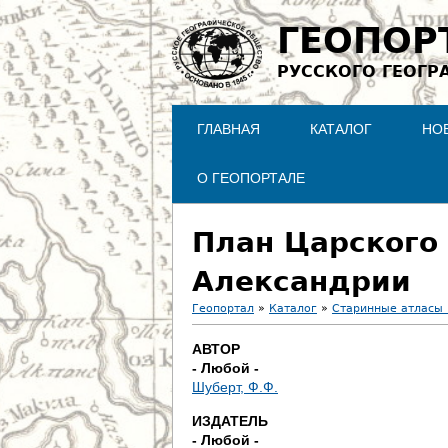
ГЕОПОР
РУССКОГО ГЕОГР
ГЛАВНАЯ
КАТАЛОГ
НО
О ГЕОПОРТАЛЕ
План Царского 
Александрии
Геопортал
»
Каталог
»
Старинные атласы 
В
АВТОР
- Любой -
ы
Шуберт, Ф.Ф.
з
ИЗДАТЕЛЬ
- Любой -