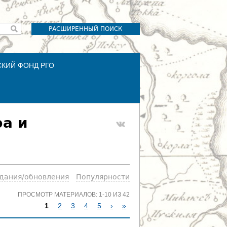
РАСШИРЕННЫЙ ПОИСК
СКИЙ ФОНД РГО
фа и
здания/обновления
Популярности
ПРОСМОТР МАТЕРИАЛОВ: 1-10 ИЗ 42
1
2
3
4
5
›
»
С