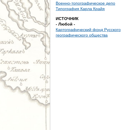
д
Военно-топографическое депо
Типография Карла Крайя
е
ИСТОЧНИК
- Любой -
с
Картографический фонд Русского
географического общества
ь