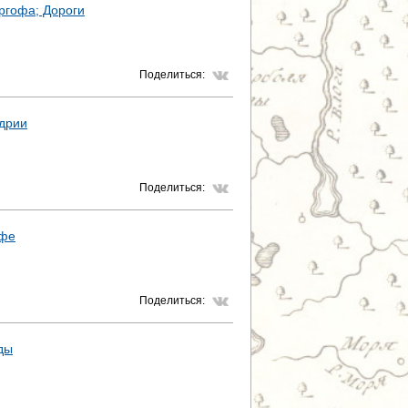
ргофа; Дороги
Т
Р
Поделиться:
А
ндрии
Н
И
Поделиться:
Ц
Ы
офе
Поделиться:
ды