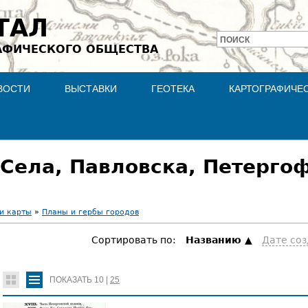
Jump to navigation
ТАЛ
ПОИСК
АФИЧЕСКОГО ОБЩЕСТВА
Форма
поиска
ВОСТИ
ВЫСТАВКИ
ГЕОТЕКА
КАРТОГРАФИЧЕ
Села, Павловска, Петерго
и карты
»
Планы и гербы городов
Сортировать по:
Hазванию
Дате со
ПОКАЗАТЬ
10
|
25