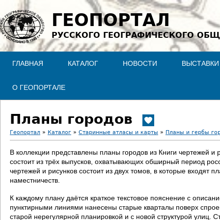
Jump to navigation
ГЕОПОРТАЛ
РУССКОГО ГЕОГРАФИЧЕСКОГО ОБЩ
ГЛАВНАЯ
КАТАЛОГ
НОВОСТИ
ВЫСТАВКИ
О ГЕОПОРТАЛЕ
Планы городов
Геопортал
»
Каталог
»
Старинные атласы и карты
»
Планы и гербы го
В
В коллекции представлены планы городов из Книги чертежей и 
состоит из трёх выпусков, охватывающих обширный период росс
ы
чертежей и рисунков состоит из двух томов, в которые входят п
наместничеств.
з
К каждому плану даётся краткое текстовое пояснение с описан
д
пунктирными линиями нанесены старые кварталы поверх спроект
старой нерегулярной планировкой и с новой структурой улиц. С