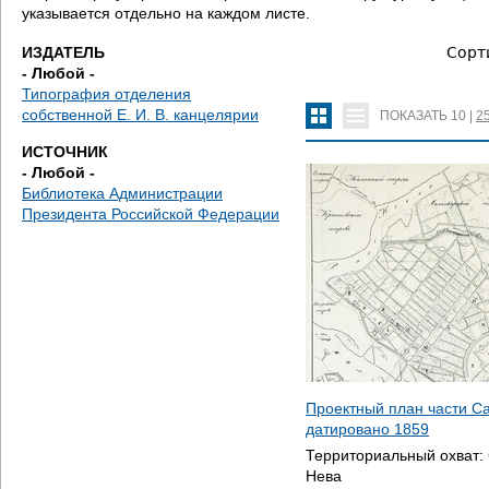
е
указывается отдельно на каждом листе.
с
ИЗДАТЕЛЬ
Сорт
- Любой -
ь
Типография отделения
собственной Е. И. В. канцелярии
ПОКАЗАТЬ
10
|
2
ИСТОЧНИК
- Любой -
Библиотека Администрации
Президента Российской Федерации
Проектный план части Са
датировано
1859
Территориальный охват:
Нева