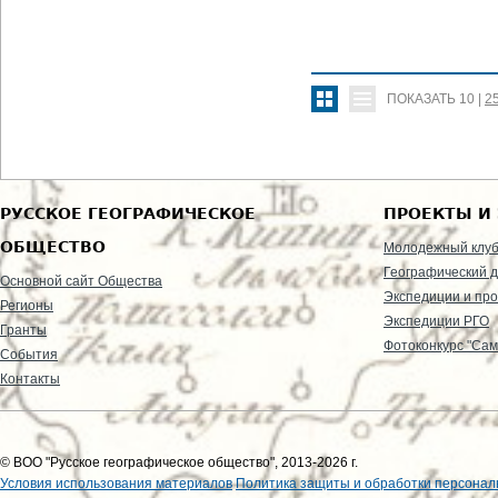
ПОКАЗАТЬ
10
|
2
РУССКОЕ ГЕОГРАФИЧЕСКОЕ
ПРОЕКТЫ И
ОБЩЕСТВО
Молодежный клу
Географический д
Основной сайт Общества
Экспедиции и пр
Регионы
Экспедиции РГО
Гранты
Фотоконкурс "Сам
События
Контакты
© ВОО "Русское географическое общество", 2013-2026 г.
Условия использования материалов
Политика защиты и обработки персонал