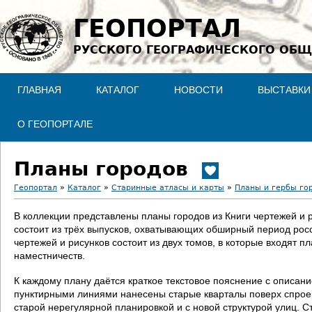
Jump to navigation
ГЕОПОРТАЛ
РУССКОГО ГЕОГРАФИЧЕСКОГО ОБЩ
ГЛАВНАЯ
КАТАЛОГ
НОВОСТИ
ВЫСТАВКИ
О ГЕОПОРТАЛЕ
Планы городов
Геопортал
»
Каталог
»
Старинные атласы и карты
»
Планы и гербы го
В
В коллекции представлены планы городов из Книги чертежей и 
состоит из трёх выпусков, охватывающих обширный период росс
ы
чертежей и рисунков состоит из двух томов, в которые входят п
наместничеств.
з
К каждому плану даётся краткое текстовое пояснение с описан
д
пунктирными линиями нанесены старые кварталы поверх спроект
старой нерегулярной планировкой и с новой структурой улиц. С