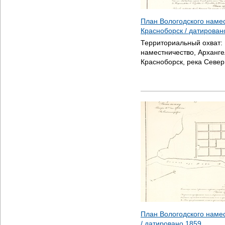
План Вологодского наме
Красноборск / датирова
Территориальный охват:
наместничество, Арханге
Красноборск, река Севе
План Вологодского наме
/ датировано
1859