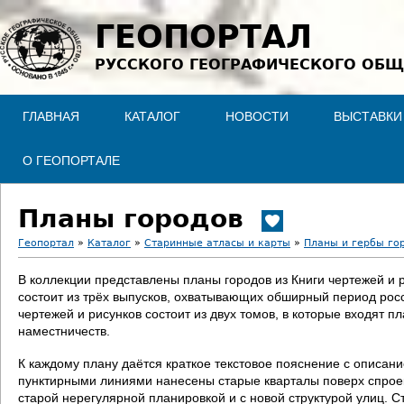
Jump to navigation
ГЕОПОРТАЛ
РУССКОГО ГЕОГРАФИЧЕСКОГО ОБЩ
ГЛАВНАЯ
КАТАЛОГ
НОВОСТИ
ВЫСТАВКИ
О ГЕОПОРТАЛЕ
Планы городов
Геопортал
»
Каталог
»
Старинные атласы и карты
»
Планы и гербы го
В
В коллекции представлены планы городов из Книги чертежей и 
состоит из трёх выпусков, охватывающих обширный период росс
ы
чертежей и рисунков состоит из двух томов, в которые входят п
наместничеств.
з
К каждому плану даётся краткое текстовое пояснение с описан
д
пунктирными линиями нанесены старые кварталы поверх спроект
старой нерегулярной планировкой и с новой структурой улиц. С