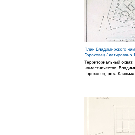
План Владимирского нам
Гороховец / датировано
Территориальный охват:
наместничество, Владими
Гороховец, река Клязьма