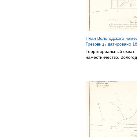
План Вологодского наме
Грезовиц / датировано
1
Территориальный охват:
наместничество, Вологод