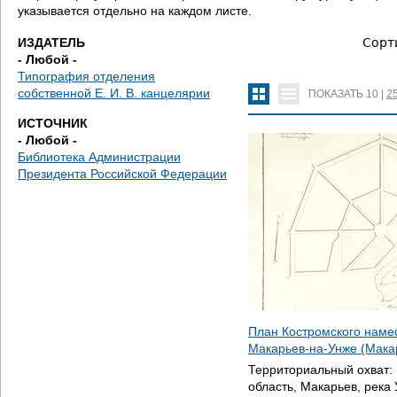
е
указывается отдельно на каждом листе.
с
ИЗДАТЕЛЬ
Сорт
- Любой -
ь
Типография отделения
собственной Е. И. В. канцелярии
ПОКАЗАТЬ
10
|
2
ИСТОЧНИК
- Любой -
Библиотека Администрации
Президента Российской Федерации
План Костромского наме
Макарьев-на-Унже (Мака
Территориальный охват:
область, Макарьев, река