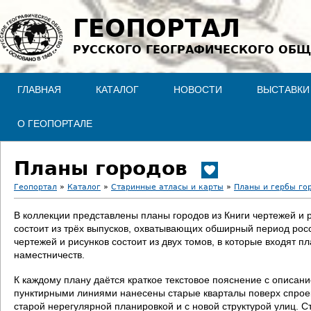
Jump to navigation
ГЕОПОРТАЛ
РУССКОГО ГЕОГРАФИЧЕСКОГО ОБЩ
ГЛАВНАЯ
КАТАЛОГ
НОВОСТИ
ВЫСТАВКИ
О ГЕОПОРТАЛЕ
Планы городов
Геопортал
»
Каталог
»
Старинные атласы и карты
»
Планы и гербы го
В
В коллекции представлены планы городов из Книги чертежей и 
состоит из трёх выпусков, охватывающих обширный период росс
ы
чертежей и рисунков состоит из двух томов, в которые входят п
наместничеств.
з
К каждому плану даётся краткое текстовое пояснение с описан
д
пунктирными линиями нанесены старые кварталы поверх спроект
старой нерегулярной планировкой и с новой структурой улиц. С