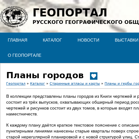
Jump to navigation
ГЕОПОРТАЛ
РУССКОГО ГЕОГРАФИЧЕСКОГО ОБЩ
ГЛАВНАЯ
КАТАЛОГ
НОВОСТИ
ВЫСТАВКИ
О ГЕОПОРТАЛЕ
Планы городов
Геопортал
»
Каталог
»
Старинные атласы и карты
»
Планы и гербы го
В
В коллекции представлены планы городов из Книги чертежей и 
состоит из трёх выпусков, охватывающих обширный период росс
ы
чертежей и рисунков состоит из двух томов, в которые входят п
наместничеств.
з
К каждому плану даётся краткое текстовое пояснение с описан
д
пунктирными линиями нанесены старые кварталы поверх спроект
старой нерегулярной планировкой и с новой структурой улиц. С