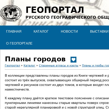
Jump to navigation
ГЕОПОРТАЛ
РУССКОГО ГЕОГРАФИЧЕСКОГО ОБЩ
ГЛАВНАЯ
КАТАЛОГ
НОВОСТИ
ВЫСТАВКИ
О ГЕОПОРТАЛЕ
Планы городов
Геопортал
»
Каталог
»
Старинные атласы и карты
»
Планы и гербы го
В
В коллекции представлены планы городов из Книги чертежей и 
состоит из трёх выпусков, охватывающих обширный период росс
ы
чертежей и рисунков состоит из двух томов, в которые входят п
наместничеств.
з
К каждому плану даётся краткое текстовое пояснение с описан
д
пунктирными линиями нанесены старые кварталы поверх спроект
старой нерегулярной планировкой и с новой структурой улиц. С