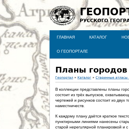
ГЕОПОР
РУССКОГО ГЕОГР
ГЛАВНАЯ
КАТАЛОГ
НО
О ГЕОПОРТАЛЕ
Планы городов
Геопортал
»
Каталог
»
Старинные атласы 
В
В коллекции представлены планы горо
состоит из трёх выпусков, охватываю
ы
чертежей и рисунков состоит из двух 
наместничеств.
з
К каждому плану даётся краткое текс
д
пунктирными линиями нанесены старые
старой нерегулярной планировкой и с