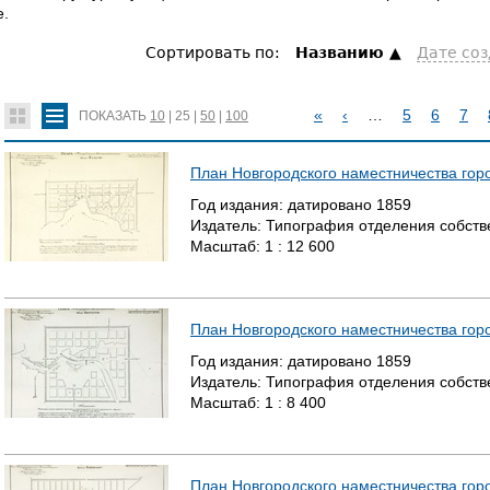
е.
Сортировать по:
Hазванию
Дате со
«
‹
…
5
6
7
ПОКАЗАТЬ
10
|
25
|
50
|
100
С
План Новгородского наместничества гор
Т
Год издания:
датировано
1859
Издатель:
Типография отделения собстве
Р
Масштаб:
1 : 12 600
А
Н
План Новгородского наместничества гор
И
Год издания:
датировано
1859
Издатель:
Типография отделения собстве
Ц
Масштаб:
1 : 8 400
Ы
План Новгородского наместничества гор