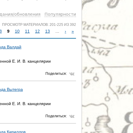
здания/обновления
Популярности
ПРОСМОТР МАТЕРИАЛОВ: 201-225 ИЗ 392
8
9
10
11
12
13
…
›
»
ода Валдай
нной Е. И. В. канцелярии
Поделиться:
ода Вытегра
нной Е. И. В. канцелярии
Поделиться:
ода Кириллов