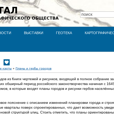
Jump to navigation
ТАЛ
ПОИСК
АФИЧЕСКОГО ОБЩЕСТВА
Форма
поиска
ВОСТИ
ВЫСТАВКИ
ГЕОТЕКА
КАРТОГРАФИЧЕ
и карты
»
Планы и гербы городов
дов из Книги чертежей и рисунков, входящей в полное собрание з
щих обширный период российского законотворчества начиная с 1649
томов, в которые входят планы городов и рисунки гербов населённых
товое пояснение с описанием изменений планировки города и стро
 кварталы поверх спроектированных, что дает возможность увидеть
 новой структурой улиц. Стоить отметить, что планы ориентирован