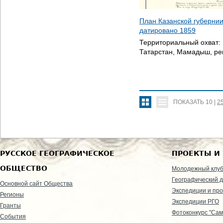
План Казанской губерни
датировано
1859
Территориальный охват:
Татарстан, Мамадыш, ре
ПОКАЗАТЬ
10
|
2
РУССКОЕ ГЕОГРАФИЧЕСКОЕ
ПРОЕКТЫ И
ОБЩЕСТВО
Молодежный клу
Географический д
Основной сайт Общества
Экспедиции и пр
Регионы
Экспедиции РГО
Гранты
Фотоконкурс "Сам
События