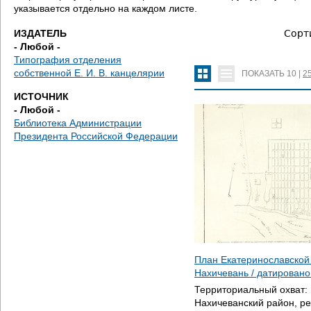
е
указывается отдельно на каждом листе.
с
ИЗДАТЕЛЬ
Сорт
- Любой -
ь
Типография отделения
собственной Е. И. В. канцелярии
ПОКАЗАТЬ
10
|
2
ИСТОЧНИК
- Любой -
Библиотека Администрации
Президента Российской Федерации
План Екатеринославской
Нахичевань / датирован
Территориальный охват:
Нахичеванский район, ре