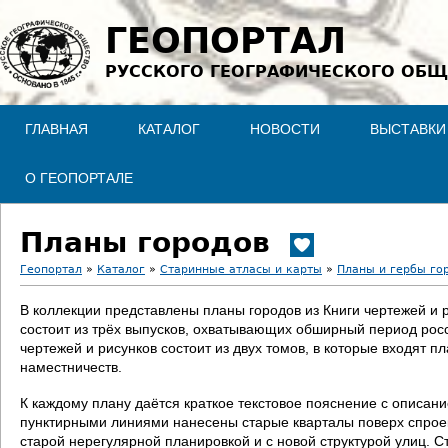
Jump to navigation
ГЕОПОРТАЛ
РУССКОГО ГЕОГРАФИЧЕСКОГО ОБЩ
ГЛАВНАЯ
КАТАЛОГ
НОВОСТИ
ВЫСТАВКИ
О ГЕОПОРТАЛЕ
Планы городов
Геопортал
»
Каталог
»
Старинные атласы и карты
»
Планы и гербы го
В
В коллекции представлены планы городов из Книги чертежей и 
состоит из трёх выпусков, охватывающих обширный период росс
ы
чертежей и рисунков состоит из двух томов, в которые входят п
наместничеств.
з
К каждому плану даётся краткое текстовое пояснение с описан
д
пунктирными линиями нанесены старые кварталы поверх спроект
старой нерегулярной планировкой и с новой структурой улиц. С