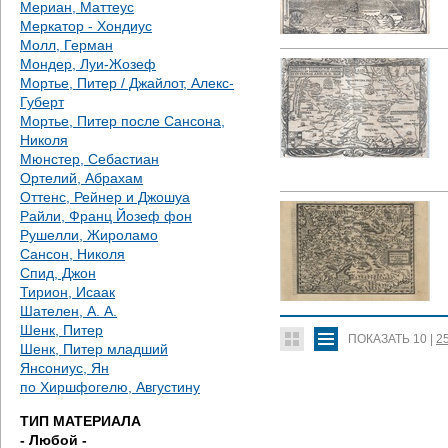
Мериан, Маттеус
Меркатор - Хондиус
Молл, Герман
Мондер, Луи-Жозеф
Мортье, Питер / Джайлот, Алекс-
Губерт
Мортье, Питер после Сансона,
Николя
Мюнстер, Себастиан
Ортелий, Абрахам
Оттенс, Рейнер и Джошуа
Райли, Франц Йозеф фон
Рушелли, Жироламо
Сансон, Николя
Спид, Джон
Тирион, Исаак
Шателен, А. А.
Шенк, Питер
ПОКАЗАТЬ
10
|
2
Шенк, Питер младший
Янсониус, Ян
по Хиршфогелю, Августину
ТИП МАТЕРИАЛА
- Любой -