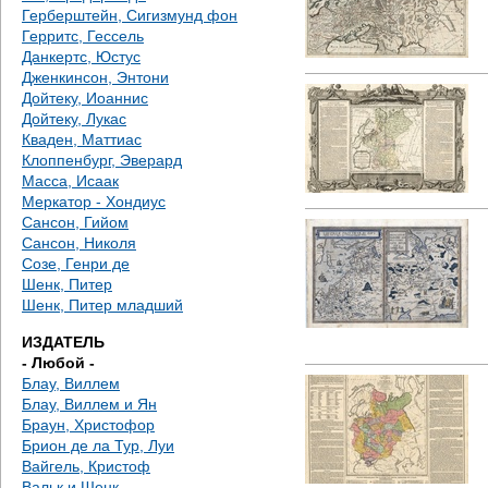
е
Герберштейн, Сигизмунд фон
Герритс, Гессель
с
Данкертс, Юстус
Дженкинсон, Энтони
ь
Дойтеку, Иоаннис
Дойтеку, Лукас
Кваден, Маттиас
Клоппенбург, Эверард
Масса, Исаак
Меркатор - Хондиус
Сансон, Гийом
Сансон, Николя
Созе, Генри де
Шенк, Питер
Шенк, Питер младший
ИЗДАТЕЛЬ
- Любой -
Блау, Виллем
Блау, Виллем и Ян
Браун, Христофор
Брион де ла Тур, Луи
Вайгель, Кристоф
Вальк и Шенк