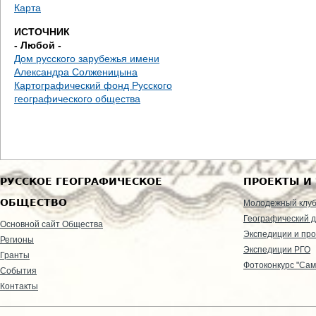
Карта
ИСТОЧНИК
- Любой -
Дом русского зарубежья имени
Александра Солженицына
Картографический фонд Русского
географического общества
РУССКОЕ ГЕОГРАФИЧЕСКОЕ
ПРОЕКТЫ И
ОБЩЕСТВО
Молодежный клу
Географический д
Основной сайт Общества
Экспедиции и пр
Регионы
Экспедиции РГО
Гранты
Фотоконкурс "Сам
События
Контакты