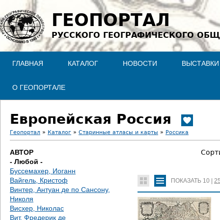
Jump to navigation
ГЕОПОРТАЛ
РУССКОГО ГЕОГРАФИЧЕСКОГО ОБЩ
ГЛАВНАЯ
КАТАЛОГ
НОВОСТИ
ВЫСТАВКИ
О ГЕОПОРТАЛЕ
Европейская Россия
Геопортал
»
Каталог
»
Старинные атласы и карты
»
Россика
В
АВТОР
Сорт
- Любой -
ы
Буссемахер, Иоганн
Вайгель, Кристоф
ПОКАЗАТЬ
10
|
2
з
Винтер, Антуан де по Сансону,
Николя
д
Висхер, Николас
Вит, Фредерик де