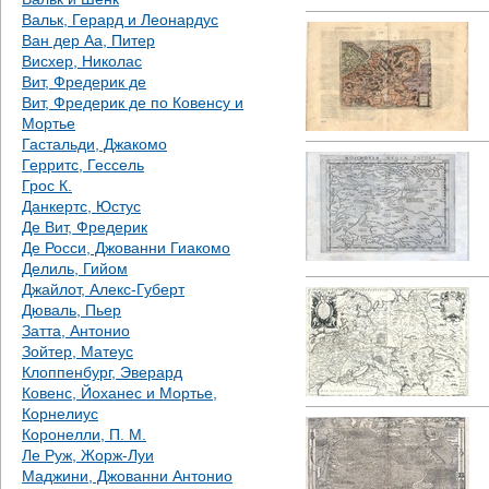
Вальк, Герард и Леонардус
Ван дер Аа, Питер
Висхер, Николас
Вит, Фредерик де
Вит, Фредерик де по Ковенсу и
Мортье
Гастальди, Джакомо
Герритс, Гессель
Грос К.
Данкертс, Юстус
Де Вит, Фредерик
Де Росси, Джованни Гиакомо
Делиль, Гийом
Джайлот, Алекс-Губерт
Дюваль, Пьер
Затта, Антонио
Зойтер, Матеус
Клоппенбург, Эверард
Ковенс, Йоханес и Мортье,
Корнелиус
Коронелли, П. М.
Ле Руж, Жорж-Луи
Маджини, Джованни Антонио