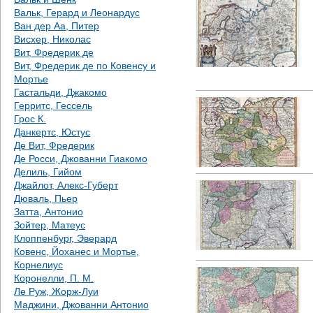
Вальк, Герард и Леонардус
Ван дер Аа, Питер
Висхер, Николас
Вит, Фредерик де
Вит, Фредерик де по Ковенсу и
Мортье
Гастальди, Джакомо
Герритс, Гессель
Грос К.
Данкертс, Юстус
Де Вит, Фредерик
Де Росси, Джованни Гиакомо
Делиль, Гийом
Джайлот, Алекс-Губерт
Дюваль, Пьер
Затта, Антонио
Зойтер, Матеус
Клоппенбург, Эверард
Ковенс, Йоханес и Мортье,
Корнелиус
Коронелли, П. М.
Ле Руж, Жорж-Луи
Маджини, Джованни Антонио