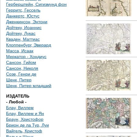
е
Герберштейн, Сигизмунд фон
Герритс, Гессель
с
Данкертс, Юстус
Дженкинсон, Энтони
ь
Дойтеку, Иоаннис
Дойтеку, Лукас
Кваден, Маттиас
Клоппенбург, Эверард
Масса, Исаак
Меркатор - Хондиус
Сансон, Гийом
Сансон, Николя
Созе, Генри де
Шенк, Питер
Шенк, Питер младший
ИЗДАТЕЛЬ
- Любой -
Блау, Виллем
Блау, Виллем и Ян
Браун, Христофор
Брион де ла Тур, Луи
Вайгель, Кристоф
Вальк и Шенк