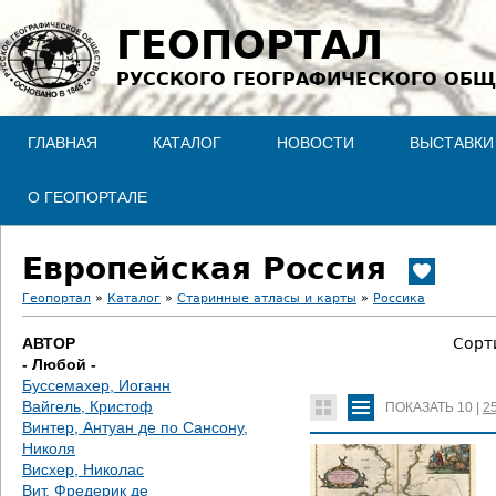
Jump to navigation
ГЕОПОРТАЛ
РУССКОГО ГЕОГРАФИЧЕСКОГО ОБЩ
ГЛАВНАЯ
КАТАЛОГ
НОВОСТИ
ВЫСТАВКИ
О ГЕОПОРТАЛЕ
Европейская Россия
Геопортал
»
Каталог
»
Старинные атласы и карты
»
Россика
В
АВТОР
Сорт
- Любой -
ы
Буссемахер, Иоганн
Вайгель, Кристоф
ПОКАЗАТЬ
10
|
2
з
Винтер, Антуан де по Сансону,
Николя
д
Висхер, Николас
Вит, Фредерик де