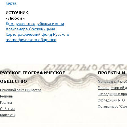
Карта
ИСТОЧНИК
- Любой -
Дом русского зарубежья имени
Александра Солженицына
Картографический фонд Русского
географического общества
РУССКОЕ ГЕОГРАФИЧЕСКОЕ
ПРОЕКТЫ И
ОБЩЕСТВО
Молодежный клу
Географический д
Основной сайт Общества
Экспедиции и пр
Регионы
Экспедиции РГО
Гранты
Фотоконкурс "Сам
События
Контакты