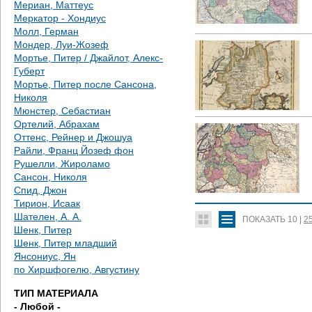
Мериан, Маттеус
Меркатор - Хондиус
Молл, Герман
Мондер, Луи-Жозеф
Мортье, Питер / Джайлот, Алекс-
Губерт
Мортье, Питер после Сансона,
Николя
Мюнстер, Себастиан
Ортелий, Абрахам
Оттенс, Рейнер и Джошуа
Райли, Франц Йозеф фон
Рушелли, Жироламо
Сансон, Николя
Спид, Джон
Тирион, Исаак
Шателен, А. А.
ПОКАЗАТЬ
10
|
2
Шенк, Питер
Шенк, Питер младший
Янсониус, Ян
по Хиршфогелю, Августину
ТИП МАТЕРИАЛА
- Любой -