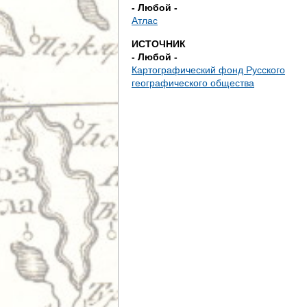
д
- Любой -
Атлас
е
ИСТОЧНИК
- Любой -
с
Картографический фонд Русского
географического общества
ь