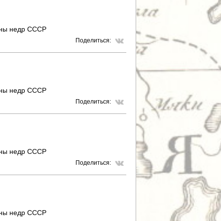
Т
аны недр СССР
Р
Поделиться:
А
Н
И
аны недр СССР
Поделиться:
Ц
Ы
аны недр СССР
Поделиться:
аны недр СССР