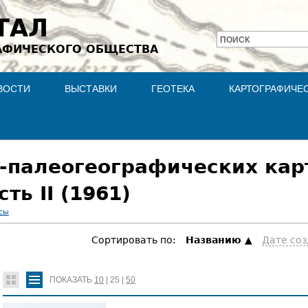
Jump to navigation
ТАЛ
ПОИСК
АФИЧЕСКОГО ОБЩЕСТВА
Форма
поиска
ВОСТИ
ВЫСТАВКИ
ГЕОТЕКА
КАРТОГРАФИЧЕ
-палеогеографических кар
ть II (1961)
сы
Сортировать по:
Hазванию
Дате со
ПОКАЗАТЬ
10
|
25
|
50