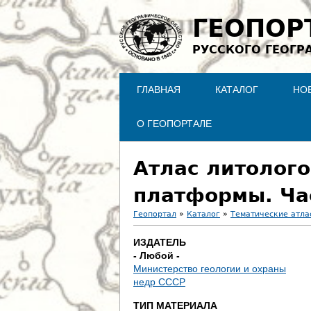
ГЕОПОР
РУССКОГО ГЕОГР
ГЛАВНАЯ
КАТАЛОГ
НО
О ГЕОПОРТАЛЕ
Атлас литолого
платформы. Час
Геопортал
»
Каталог
»
Тематические атла
В
ИЗДАТЕЛЬ
- Любой -
ы
Министерство геологии и охраны
недр СССР
з
ТИП МАТЕРИАЛА