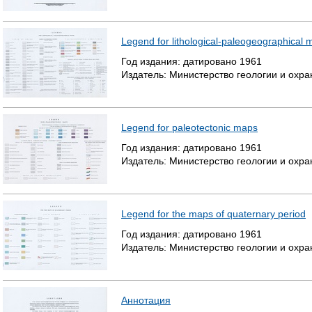
Legend for lithological-paleogeographical 
Год издания:
датировано
1961
Издатель:
Министерство геологии и охр
Legend for paleotectonic maps
Год издания:
датировано
1961
Издатель:
Министерство геологии и охр
Legend for the maps of quaternary period
Год издания:
датировано
1961
Издатель:
Министерство геологии и охр
Аннотация