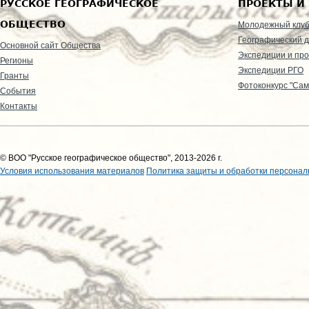
РУССКОЕ ГЕОГРАФИЧЕСКОЕ
ПРОЕКТЫ И
ОБЩЕСТВО
Молодежный клу
Географический д
Основной сайт Общества
Экспедиции и пр
Регионы
Экспедиции РГО
Гранты
Фотоконкурс "Сам
События
Контакты
© ВОО "Русское географическое общество", 2013-2026 г.
Условия использования материалов
Политика защиты и обработки персонал