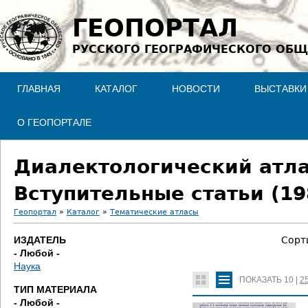
Jump to navigation
ГЕОПОРТАЛ
РУССКОГО ГЕОГРАФИЧЕСКОГО ОБЩ
ГЛАВНАЯ
КАТАЛОГ
НОВОСТИ
ВЫСТАВКИ
О ГЕОПОРТАЛЕ
Диалектологический атлас
Вступительные статьи (19
Геопортал
»
Каталог
»
Тематические атласы
В
ИЗДАТЕЛЬ
Сорт
- Любой -
ы
Наука
ПОКАЗАТЬ
10
|
2
з
ТИП МАТЕРИАЛА
- Любой -