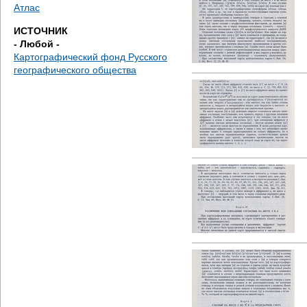
д
Атлас
ИСТОЧНИК
е
- Любой -
Картографический фонд Русского
с
географического общества
ь