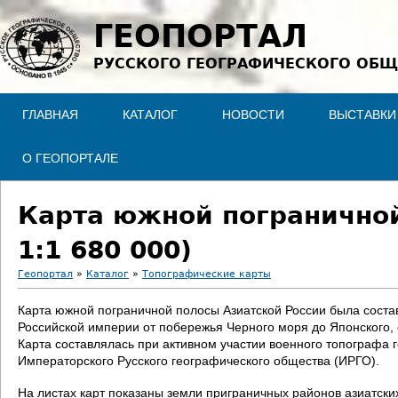
Jump to navigation
ГЕОПОРТАЛ
РУССКОГО ГЕОГРАФИЧЕСКОГО ОБЩ
ГЛАВНАЯ
КАТАЛОГ
НОВОСТИ
ВЫСТАВКИ
О ГЕОПОРТАЛЕ
Карта южной пограничной
1:1 680 000)
Геопортал
»
Каталог
»
Топографические карты
В
Карта южной пограничной полосы Азиатской России была соста
Российской империи от побережья Черного моря до Японского, со
ы
Карта составлялась при активном участии военного топографа
Императорского Русского географического общества (ИРГО).
з
На листах карт показаны земли приграничных районов азиатски