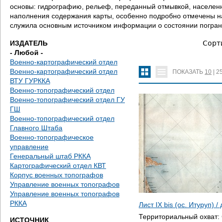
д
основы: гидрографию, рельеф, переданный отмывкой, населенн
наполнения содержания карты, особенно подробно отмечены на
е
служила основным источником информации о состоянии погран
с
ИЗДАТЕЛЬ
Сорт
- Любой -
ь
Военно-картографический отдел
Военно-картографический отдел
ПОКАЗАТЬ
10
|
2
ВТУ ГУРККА
Военно-топографический отдел
Военно-топографический отдел ГУ
ГШ
Военно-топографический отдел
Главного Штаба
Военно-топографическое
управление
Генеральный штаб РККА
Картографический отдел КВТ
Корпус военных топографов
Управление военных топографов
Управление военных топографов
РККА
Лист IX bis (ос. Итуруп) 
Территориальный охват:
ИСТОЧНИК