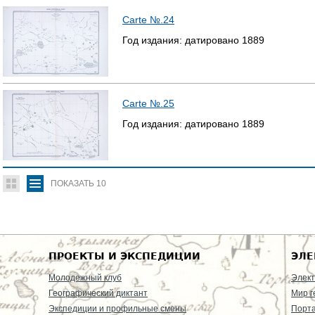
Carte №.24
Год издания:
датировано
1889
Carte №.25
Год издания:
датировано
1889
ПОКАЗАТЬ
10
ПРОЕКТЫ И ЭКСПЕДИЦИИ
ЭЛЕ
Молодежный клуб
Элект
Географический диктант
Мир г
Экспедиции и профильные смены
Порт