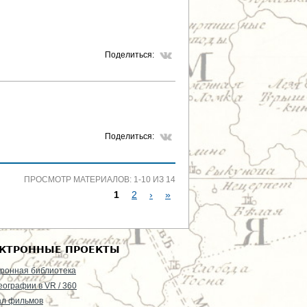
Поделиться:
Поделиться:
ПРОСМОТР МАТЕРИАЛОВ: 1-10 ИЗ 14
1
2
›
»
С
Т
КТРОННЫЕ ПРОЕКТЫ
Р
ронная библиотека
еографии в VR / 360
А
ал фильмов