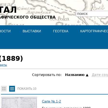
Jump to navigation
ТАЛ
ПОИСК
АФИЧЕСКОГО ОБЩЕСТВА
Форма
поиска
ВОСТИ
ВЫСТАВКИ
ГЕОТЕКА
КАРТОГРАФИЧЕ
(1889)
карты
Сортировать по:
Hазванию
Дате со
ПОКАЗАТЬ
10
Carte №.1-2