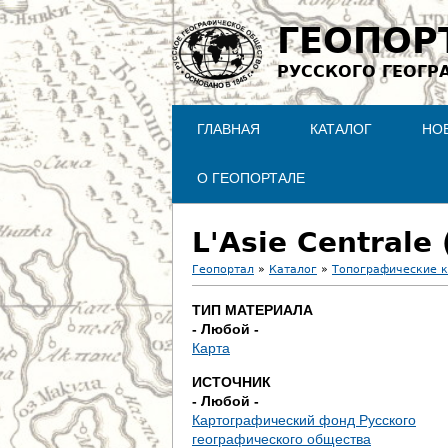
ГЕОПОР
РУССКОГО ГЕОГР
ГЛАВНАЯ
КАТАЛОГ
НО
О ГЕОПОРТАЛЕ
L'Asie Centrale 
Геопортал
»
Каталог
»
Топографические 
В
ТИП МАТЕРИАЛА
- Любой -
ы
Карта
з
ИСТОЧНИК
- Любой -
д
Картографический фонд Русского
географического общества