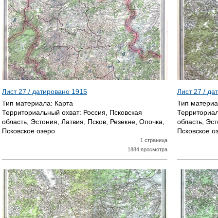
Р
А
Н
И
Ц
Лист 27 / датировано
1915
Лист 27 / д
Тип материала:
Карта
Тип матери
Ы
Территориальный охват:
Россия, Псковская
Территориал
область, Эстония, Латвия, Псков, Резекне, Опочка,
область, Эст
Псковское озеро
Псковское о
1 страница
1884 просмотра