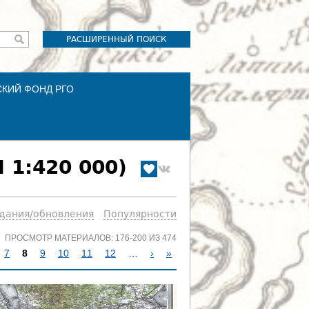
РАСШИРЕННЫЙ ПОИСК
СКИЙ ФОНД РГО
 1:420 000)
здания/обновления
Популярности
ПРОСМОТР МАТЕРИАЛОВ: 176-200 ИЗ 474
7
8
9
10
11
12
…
›
»