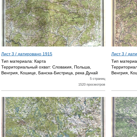
Лист 3 / датировано
1915
Лист 3 / да
Тип материала:
Карта
Тип матери
Территориальный охват:
Словакия, Польша,
Территориал
Венгрия, Кошице, Банска-Бистрица, река Дунай
Венгрия, Ко
5 страниц
1520 просмотров