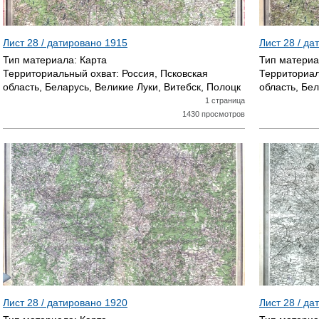
Лист 28 / датировано
1915
Лист 28 / д
Тип материала:
Карта
Тип матери
Территориальный охват:
Россия, Псковская
Территориал
область, Беларусь, Великие Луки, Витебск, Полоцк
область, Бел
1 страница
1430 просмотров
Лист 28 / датировано
1920
Лист 28 / д