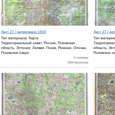
Лист 27 / датировано
1919
Лист 27 / д
Тип материала:
Карта
Тип матери
Территориальный охват:
Россия, Псковская
Территориал
область, Эстония, Латвия, Псков, Резекне, Опочка,
область, Эст
Псковское озеро
Псковское о
3 страницы
1404 просмотра