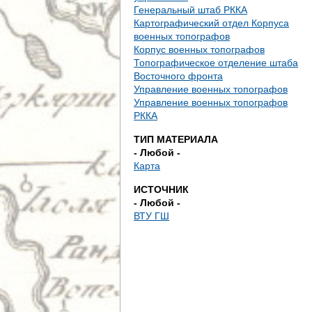
е
Генеральный штаб РККА
Картографический отдел Корпуса
с
военных топографов
Корпус военных топографов
ь
Топографическое отделение штаба
Восточного фронта
Управление военных топографов
Управление военных топографов
РККА
ТИП МАТЕРИАЛА
- Любой -
Карта
ИСТОЧНИК
- Любой -
ВТУ ГШ