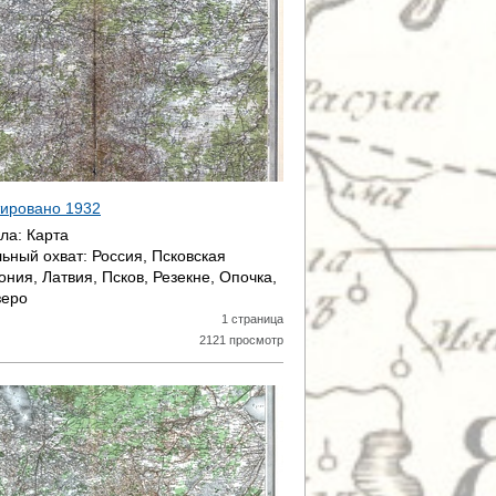
атировано
1932
ала:
Карта
ьный охват:
Россия, Псковская
ония, Латвия, Псков, Резекне, Опочка,
зеро
1 страница
2121 просмотр