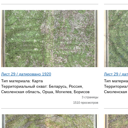
Лист 29 / датировано
1920
Лист 29 / д
Тип материала:
Карта
Тип матери
Территориальный охват:
Беларусь, Россия,
Территориал
Смоленская область, Орша, Могилев, Борисов
Смоленская 
3 страницы
1510 просмотров