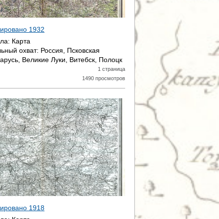
атировано
1932
ала:
Карта
ьный охват:
Россия, Псковская
арусь, Великие Луки, Витебск, Полоцк
1 страница
1490 просмотров
атировано
1918