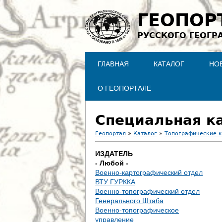
ГЕОПОР
РУССКОГО ГЕОГР
ГЛАВНАЯ
КАТАЛОГ
НО
О ГЕОПОРТАЛЕ
Специальная ка
Геопортал
»
Каталог
»
Топографические 
В
ИЗДАТЕЛЬ
- Любой -
ы
Военно-картографический отдел
ВТУ ГУРККА
з
Военно-топографический отдел
Генерального Штаба
д
Военно-топографическое
управление