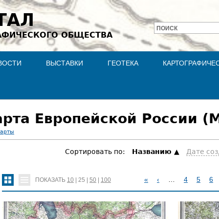
Jump to navigation
ТАЛ
ПОИСК
АФИЧЕСКОГО ОБЩЕСТВА
Форма
поиска
ВОСТИ
ВЫСТАВКИ
ГЕОТЕКА
КАРТОГРАФИЧЕ
рта Европейской России (М
карты
Сортировать по:
Hазванию
Дате со
«
‹
…
4
5
6
ПОКАЗАТЬ
10
|
25
|
50
|
100
С
Т