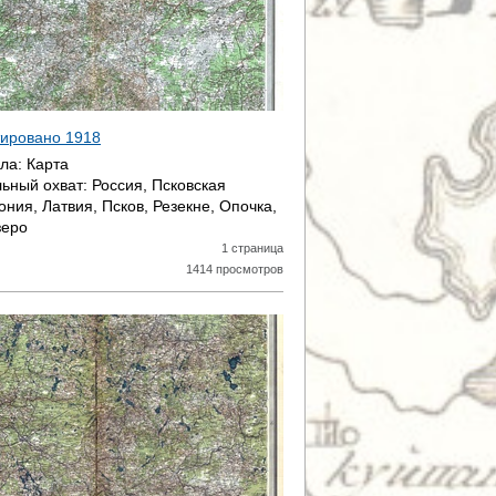
атировано
1918
ала:
Карта
ьный охват:
Россия, Псковская
ония, Латвия, Псков, Резекне, Опочка,
зеро
1 страница
1414 просмотров