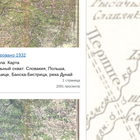
тировано
1932
ала:
Карта
ьный охват:
Словакия, Польша,
шице, Банска-Бистрица, река Дунай
1 страница
2091 просмотр