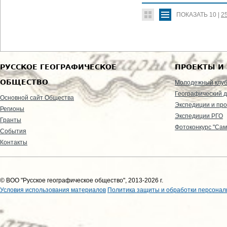
ПОКАЗАТЬ
10
|
2
РУССКОЕ ГЕОГРАФИЧЕСКОЕ
ПРОЕКТЫ И
ОБЩЕСТВО
Молодежный клу
Географический д
Основной сайт Общества
Экспедиции и пр
Регионы
Экспедиции РГО
Гранты
Фотоконкурс "Сам
События
Контакты
© ВОО "Русское географическое общество", 2013-2026 г.
Условия использования материалов
Политика защиты и обработки персонал