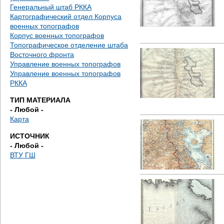
е
Генеральный штаб РККА
Картографический отдел Корпуса
с
военных топографов
Корпус военных топографов
ь
Топографическое отделение штаба
Восточного фронта
Управление военных топографов
Управление военных топографов
РККА
ТИП МАТЕРИАЛА
- Любой -
Карта
ИСТОЧНИК
- Любой -
ВТУ ГШ