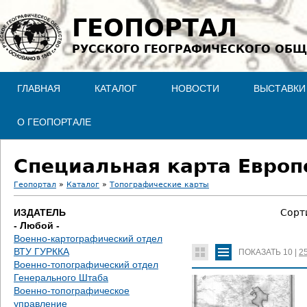
Jump to navigation
ГЕОПОРТАЛ
РУССКОГО ГЕОГРАФИЧЕСКОГО ОБЩ
ГЛАВНАЯ
КАТАЛОГ
НОВОСТИ
ВЫСТАВКИ
О ГЕОПОРТАЛЕ
Специальная карта Европе
Геопортал
»
Каталог
»
Топографические карты
В
ИЗДАТЕЛЬ
Сорт
- Любой -
ы
Военно-картографический отдел
ВТУ ГУРККА
ПОКАЗАТЬ
10
|
2
з
Военно-топографический отдел
Генерального Штаба
д
Военно-топографическое
управление