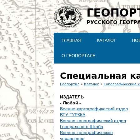
ГЕОПОР
РУССКОГО ГЕОГР
ГЛАВНАЯ
КАТАЛОГ
НО
О ГЕОПОРТАЛЕ
Специальная ка
Геопортал
»
Каталог
»
Топографические 
В
ИЗДАТЕЛЬ
- Любой -
ы
Военно-картографический отдел
ВТУ ГУРККА
з
Военно-топографический отдел
Генерального Штаба
д
Военно-топографическое
управление