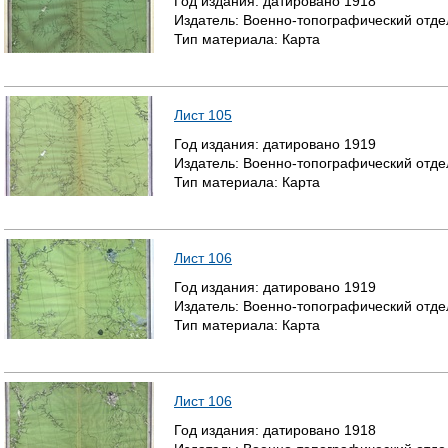
Год издания:
датировано
1918
Издатель:
Военно-топографический отде
Р
Тип материала:
Карта
А
Н
Лист 105
И
Год издания:
датировано
1919
Издатель:
Военно-топографический отде
Ц
Тип материала:
Карта
Ы
Лист 106
Год издания:
датировано
1919
Издатель:
Военно-топографический отде
Тип материала:
Карта
Лист 106
Год издания:
датировано
1918