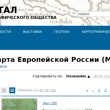
Jump to navigation
ТАЛ
ПОИСК
АФИЧЕСКОГО ОБЩЕСТВА
Форма
поиска
ВОСТИ
ВЫСТАВКИ
ГЕОТЕКА
КАРТОГРАФИЧЕ
рта Европейской России (М
карты
Сортировать по:
Hазванию
Дате со
«
‹
1
2
ПОКАЗАТЬ
10
|
25
|
50
|
100
С
Лист 105
Т