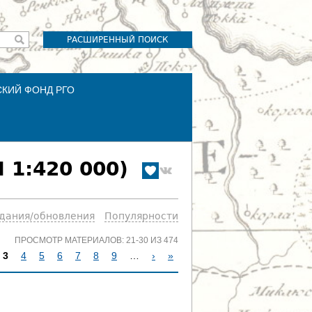
РАСШИРЕННЫЙ ПОИСК
СКИЙ ФОНД РГО
 1:420 000)
здания/обновления
Популярности
ПРОСМОТР МАТЕРИАЛОВ: 21-30 ИЗ 474
3
4
5
6
7
8
9
…
›
»