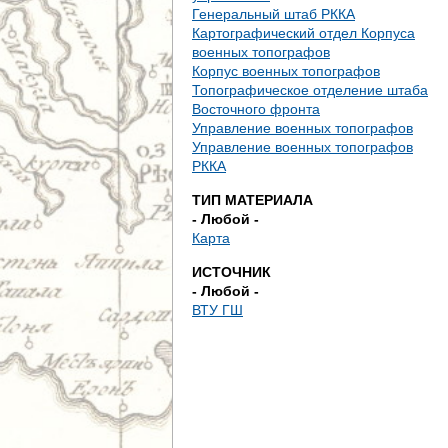
е
Генеральный штаб РККА
Картографический отдел Корпуса
с
военных топографов
Корпус военных топографов
ь
Топографическое отделение штаба
Восточного фронта
Управление военных топографов
Управление военных топографов
РККА
ТИП МАТЕРИАЛА
- Любой -
Карта
ИСТОЧНИК
- Любой -
ВТУ ГШ