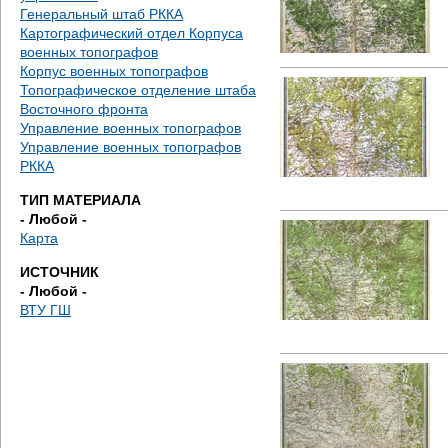
е
Генеральный штаб РККА
Картографический отдел Корпуса
с
военных топографов
Корпус военных топографов
ь
Топографическое отделение штаба
Восточного фронта
Управление военных топографов
Управление военных топографов
РККА
ТИП МАТЕРИАЛА
- Любой -
Карта
ИСТОЧНИК
- Любой -
ВТУ ГШ