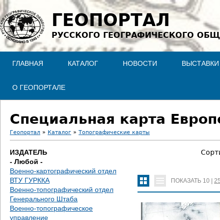
Jump to navigation
ГЕОПОРТАЛ
РУССКОГО ГЕОГРАФИЧЕСКОГО ОБЩ
ГЛАВНАЯ
КАТАЛОГ
НОВОСТИ
ВЫСТАВКИ
О ГЕОПОРТАЛЕ
Специальная карта Европе
Геопортал
»
Каталог
»
Топографические карты
В
ИЗДАТЕЛЬ
Сорт
- Любой -
ы
Военно-картографический отдел
ВТУ ГУРККА
ПОКАЗАТЬ
10
|
2
з
Военно-топографический отдел
Генерального Штаба
д
Военно-топографическое
управление