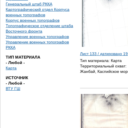
е
Генеральный штаб РККА
Картографический отдел Корпуса
с
военных топографов
Корпус военных топографов
ь
Топографическое отделение штаба
Восточного фронта
Управление военных топографов
Управление военных топографов
РККА
Лист 133 / датировано
19
ТИП МАТЕРИАЛА
Тип материала:
Карта
- Любой -
Территориальный охват:
Карта
Жанбай, Каспийское мор
ИСТОЧНИК
- Любой -
ВТУ ГШ