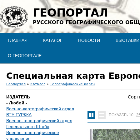
Jump to navigation
ГЕОПОРТАЛ
РУССКОГО ГЕОГРАФИЧЕСКОГО ОБЩ
ГЛАВНАЯ
КАТАЛОГ
НОВОСТИ
ВЫСТАВКИ
О ГЕОПОРТАЛЕ
Специальная карта Европе
Геопортал
»
Каталог
»
Топографические карты
В
ИЗДАТЕЛЬ
Сорт
- Любой -
ы
Военно-картографический отдел
ВТУ ГУРККА
ПОКАЗАТЬ
10
|
2
з
Военно-топографический отдел
Генерального Штаба
д
Военно-топографическое
управление