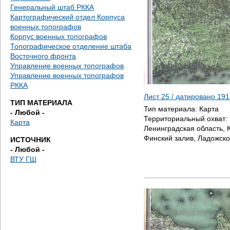
е
Генеральный штаб РККА
Картографический отдел Корпуса
с
военных топографов
Корпус военных топографов
ь
Топографическое отделение штаба
Восточного фронта
Управление военных топографов
Управление военных топографов
РККА
Лист 25 / датировано
191
ТИП МАТЕРИАЛА
Тип материала:
Карта
- Любой -
Территориальный охват:
Карта
Ленинградская область, К
Финский залив, Ладожско
ИСТОЧНИК
- Любой -
ВТУ ГШ