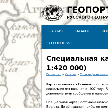
ГЕОПОР
РУССКОГО ГЕОГР
ГЛАВНАЯ
КАТАЛОГ
НО
О ГЕОПОРТАЛЕ
Специальная ка
1:420 000)
Геопортал
»
Каталог
»
Топографические 
В
Карта составлена в Военно-топографи
нескольких лет начиная с 1907 года. 
ы
дополнены пути сообщения и нанесен
з
Специальная карта Восточно-Азиатск
Востока. До её издания наиболее по