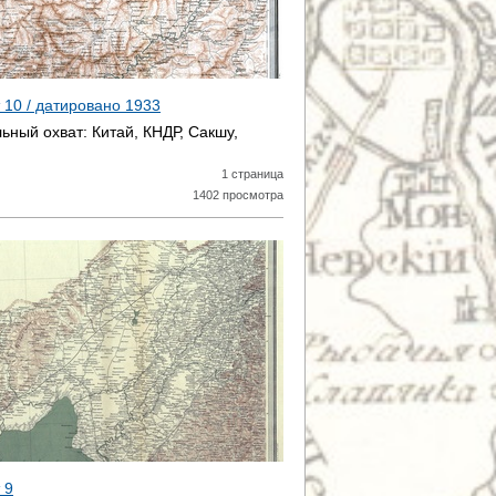
т 10 / датировано
1933
ьный охват:
Китай, КНДР, Сакшу,
1 страница
1402 просмотра
 9