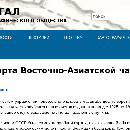
Jump to navigation
ТАЛ
ПОИСК
АФИЧЕСКОГО ОБЩЕСТВА
Форма
поиска
ВОСТИ
ВЫСТАВКИ
ГЕОТЕКА
КАРТОГРАФИЧЕ
рта Восточно-Азиатской ча
карты
ческом управлении Генерального штаба в масштабе десять верст, 
Большая часть опубликованных листов издана в период с 1925 по 19
ы ранее отсутствовавшие на листах населённые пункты.
ой части СССР была самой подробной картой, охватывающей обши
лным картографическим источником информации была карта Южной