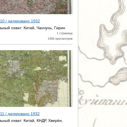
И
Ц
 10 / датировано
1932
ьный охват:
Китай, Чанчунь, Гирин
Ы
1 страница
1456 просмотров
 11 / датировано
1932
ьный охват:
Китай, КНДР, Хверён,