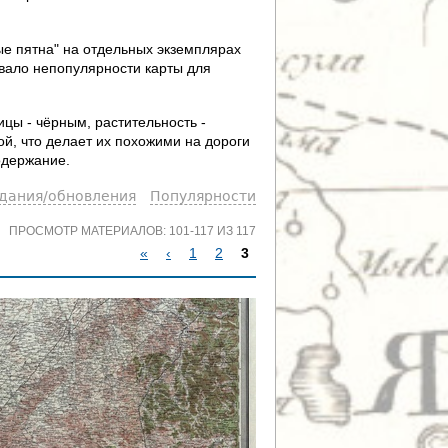
ые пятна" на отдельных экземплярах
вало непопулярности карты для
цы - чёрным, растительность -
й, что делает их похожими на дороги
одержание.
здания/обновления
Популярности
ПРОСМОТР МАТЕРИАЛОВ: 101-117 ИЗ 117
«
‹
1
2
3
С
Т
Р
А
Н