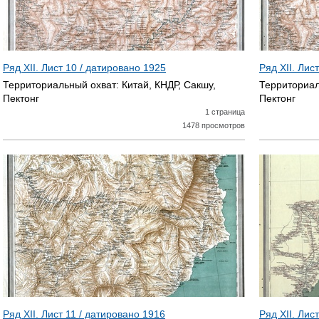
Ряд XII. Лист 10 / датировано
1925
Ряд XII. Лис
Территориальный охват:
Китай, КНДР, Сакшу,
Территориал
Пектонг
Пектонг
1 страница
1478 просмотров
Ряд XII. Лист 11 / датировано
1916
Ряд XII. Лист