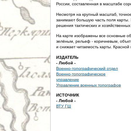
д
России, составленная в масштабе соро
е
Несмотря на крупный масштаб, точное
занимают большую часть поля карты.
с
решения тактических и хозяйственных
На карте изображены все основные объ
ь
зелёным, рельеф - коричневым, объкт
и снижает читаемость карты. Красной
ИЗДАТЕЛЬ
- Любой -
Военно-топографический отдел
Военно-топографическое
управление
Управление военных топографов
ИСТОЧНИК
- Любой -
ВТУ ГШ