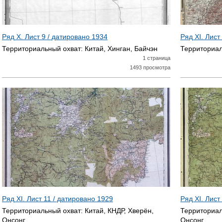
Ряд X. Лист 9 / датировано
1934
Ряд XI. Лист
Территориальный охват:
Китай, Хинган, Байчэн
Территориал
1 страница
1493 просмотра
Ряд XI. Лист 11 / датировано
1929
Ряд XI. Лист
Территориальный охват:
Китай, КНДР, Хверён,
Территориал
Онсонг
Онсонг