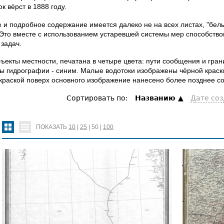
к вёрст в 1888 году.
 и подробное содержание имеется далеко не на всех листах, "бел
 Это вместе с использованием устаревшей системы мер способство
 задач.
екты местности, печатана в четыре цвета: пути сообщения и грани
ы гидрографии - синим. Малые водотоки изображены чёрной краско
 краской поверх основного изображение нанесено более позднее с
Сортировать по:
Hазванию
Дате со
ПОКАЗАТЬ
10
|
25
|
50
|
100