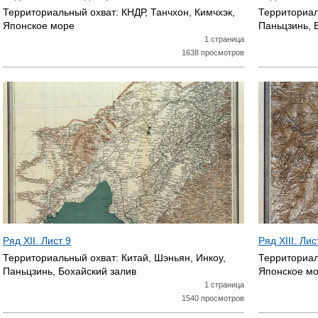
Территориальный охват:
КНДР, Танчхон, Кимчхэк,
Территориал
Японское море
Паньцзинь, 
1 страница
1638 просмотров
Ряд XII. Лист 9
Ряд XIII. Ли
Территориальный охват:
Китай, Шэньян, Инкоу,
Территориал
Паньцзинь, Бохайский залив
Японское м
1 страница
1540 просмотров